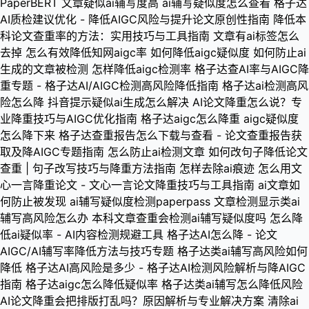
PaperBERT
文章疑似ai辅写度高
ai辅写疑似度怎么查看
格子达
AI质检建议优化 - 降低AIGC风险与提升论文原创性指南
降低本
科论文查重率的方法：实用技巧与工具指南
文章有ai标签怎么
去掉
怎么有效降低知网aigc率
如何降低aigc疑似度
如何防止ai
生成的文章被检测
怎样降低aigc检测率
格子达查AI率与AIGC降
重专题 - 格子达AI/AIGC检测高风险降低指南
格子达ai检测高风
险怎么降
抖音提示疑似ai生成怎么解决
AI论文降重怎么说？专
业降重技巧与AIGC优化指南
格子达aigc怎么降重
aigc疑似度
怎么降下来
格子达查重报告怎么下载与查看 - 论文查重报告获
取及降AIGC专题指南
怎么防止ai检测文章
如何改句子降低论文
查重 | 句子改写技巧与降重方法指南
怎样去除ai痕迹
怎么用文
心一言降重论文 - 文心一言论文降重技巧与工具指南
ai文章如
何防止被发现
ai辅写疑似度检测paperpass
文章检测显示类ai
辅写高风险怎么办
本科文章查重会检测ai辅写疑似度吗
怎么降
低ai疑似率 - AI内容检测规避工具
格子达AI怎么降 - 论文
AIGC/AI辅写率降低方法与技巧专题
格子达类ai辅写高风险如何
降低
格子达AI高风险是多少 - 格子达AI检测风险解析与降AIGC
指南
格子达aigc怎么降低疑似率
格子达类ai辅写怎么降低风险
AI论文降重会把排版打乱吗？原因解析与专业解决方案
清除ai