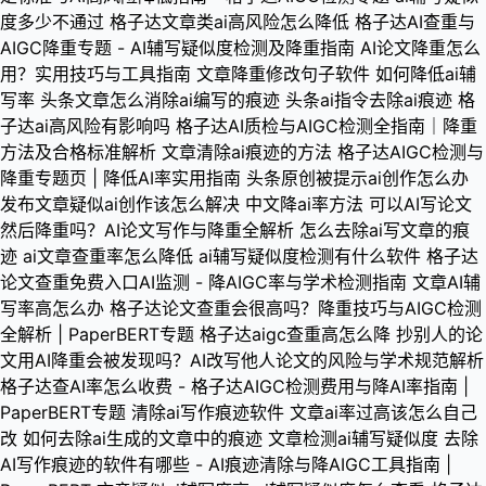
度多少不通过
格子达文章类ai高风险怎么降低
格子达AI查重与
AIGC降重专题 - AI辅写疑似度检测及降重指南
AI论文降重怎么
用？实用技巧与工具指南
文章降重修改句子软件
如何降低ai辅
写率
头条文章怎么消除ai编写的痕迹
头条ai指令去除ai痕迹
格
子达ai高风险有影响吗
格子达AI质检与AIGC检测全指南｜降重
方法及合格标准解析
文章清除ai痕迹的方法
格子达AIGC检测与
降重专题页 | 降低AI率实用指南
头条原创被提示ai创作怎么办
发布文章疑似ai创作该怎么解决
中文降ai率方法
可以AI写论文
然后降重吗？AI论文写作与降重全解析
怎么去除ai写文章的痕
迹
ai文章查重率怎么降低
ai辅写疑似度检测有什么软件
格子达
论文查重免费入口AI监测 - 降AIGC率与学术检测指南
文章AI辅
写率高怎么办
格子达论文查重会很高吗？降重技巧与AIGC检测
全解析 | PaperBERT专题
格子达aigc查重高怎么降
抄别人的论
文用AI降重会被发现吗？AI改写他人论文的风险与学术规范解析
格子达查AI率怎么收费 - 格子达AIGC检测费用与降AI率指南 |
PaperBERT专题
清除ai写作痕迹软件
文章ai率过高该怎么自己
改
如何去除ai生成的文章中的痕迹
文章检测ai辅写疑似度
去除
AI写作痕迹的软件有哪些 - AI痕迹清除与降AIGC工具指南 |