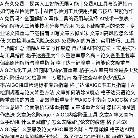
AI永久免费 - 探索人工智能无限可能 | 免费AI工具与资源指南
如何用AI检测音乐 | AI音乐检测工具使用指南与技巧
智能写作
AI免费吗？全面解析AI写作工具的费用与选择
AI技术一览表 -
全面解析人工智能技术分类与应用
怎么下载降重后的论文 - 专
业论文降重与下载指南
ai写文章去掉ai味
文章ai高风险怎么降
低
文章检测ai高风险怎么办
免费降AI的方法：实用技巧、工具
与指南汇总
消除AI中文写作痕迹
自己降AI率的方法 - 实用技巧
与工具指南
格子达查重为什么重复率那么高 - 论文查重重复率
偏高原因解析与降重指南
格子达一键降重 - 智能论文降重与
AIGC优化工具
如何降低aigc查重率
格子达AI率高风险是多少及
如何降低AIGC检测率 - 专题指南
格子达查AI率多少钱及AI
率/AIGC降重检测标准专题指南
格子达降AIGC率工具指南｜AI
检测规避与论文降重方法
文章如何清除ai痕迹
格子达英语论文
降重最快的方法 - 高效降低重复率与AIGC率指南
CAIGC格子达
什么意思？全面解析与降重指南
文章降重近义词
怎样去除ai创
作痕迹
文章怎么降aigc - AIGC内容降重工具
文章AI率太高怎
么手动降
什么是ai辅写
怎么去除ai写论文的痕迹
格子达SX
AIGC是什么意思及论文AIGC率怎么降 - 专题详解
格子达AI判
定标准与AI高风险降低指南 - 格子达AIGC检测专题
ai辅写疑似