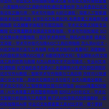
毕业吗 - 毕业论文写作指南与解决方案
AI写论文软件降低查重
- 小发猫降AIGC工具助你轻松通过查重检测
怎么检查自己论文
有没有正确引用 - 学术写作指南
AI前沿课程 - 探索人工智能最
新技术与应用实践
大学生论文免费检测_免费查重工具推荐与使
用指南
论文摘要字体和字号规范指南 - 学术论文格式排版专业
教程
论文降重翻译多国语言搞笑指南 - 学术写作轻松搞定
SCI
论文降AI率完整指南 - 提升学术原创性，降低AI检测率
提高论
文深度 - 学术写作技巧与降AIGC工具应用指南
怎么测AI论文 -
AI论文检测方法与工具指南
AI生成文档可以查重吗？深度解析
AI内容检测与降AIGC技术
AI能修改作文吗？专业解析AI作文修
改工具的优势与局限
AI怎么修改文字不出现锚点 - 专业AI文本
处理指南
论文抽检会不会查AI？全面解析AI生成内容检测现状
论文写作AI教程 - 智能学术写作指南与工具应用
怎样可以快速
减少论文字数 - 高效论文精简方法与技巧
论文AI数据全解析 -
学术论文中的人工智能数据处理与应用指南
aipass降重如何使
用 | AI文本降重工具完整使用指南
如何让AI分析论文 - 学术论
文智能分析指南与工具推荐
格子达AI检测高风险阈值解析 - 如
何有效降低AI率
毕业论文免费查重工具对比评测 - 哪个更好