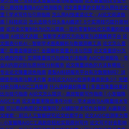
多少合格 - 专科论文查重标准与降重指南
论文查重修改专业平
台 - 高效降重降AIGC检测服务
论文查重里的文献怎么用在论文
里 | 学术写作与引用指南
怎么用AI快速读论文 - AI论文阅读指
南 | 科技前沿
怎么去除今日头条AI痕迹？5个实用技巧提升原创
度
论文全文复制比为0怎么提高 - 提升零复制比论文质量的实用
指南
AI找论文选题 - 智能学术研究方向发现与选题推荐平台
论
文图表分析AI - 智能学术图表解析与数据洞察工具
论文怎么查
重？查重查哪部分？全面解析查重方法与范围
论文查重部分怎
么修改内容？实用降重技巧与修改方法指南
AIGC检测报告 - 专
业AI内容识别与原创性分析服务
论文降重润色的方法有哪些 -
专业论文降重润色指南
青梨AI科研服务平台有次数限制吗？详
细使用指南与解决方案
本科论文AIGC检测率最高到多少？完整
分析与降AIGC工具推荐
什么语种最好降重 | 多语言降重效果对
比与技巧指南
AI论文怎么提词 - 高效智能写作指南 | 小发猫降
AIGC工具
论文查重率降低事件分析 - 学术诚信与AI降重技术专
题
可以用AI构思论文框架吗？AI辅助学术写作全解析
AI最新论
文搜索 - 前沿人工智能研究论文检索平台
论文AIGC检测率为零
- 小发猫降AIGC工具助您轻松实现原创写作
论文写不好会影响