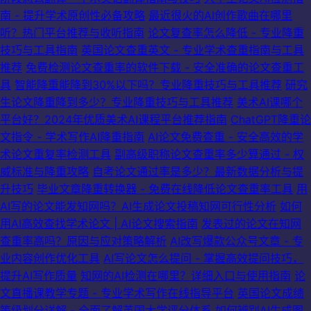
南 - 提升学术原创性必备攻略
最近很火的AI创作歌曲在哪里
听？热门平台推荐与收听指南
论文复查率怎么降低 - 专业降重
技巧与工具指南
英国论文查重英文 - 专业学术查重指南与工具
推荐
免费检测论文查重率的软件下载 - 安全准确的论文查重工
具
智能降重能降到30%以下吗？专业降重技巧与工具推荐
研究
生论文降重降到多少？专业降重技巧与工具推荐
美术AI课哪个
平台好？2024年优质美术AI课程平台推荐指南
ChatGPT降重论
文指令 - 学术写作AI降重指南
AI论文免费查重 - 安全高效的学
术论文重复率检测工具
副高级职称论文查重率多少算通过 - 权
威标准与降重攻略
自考论文通过率是多少？最新数据分析与提
升技巧
毕业文章降重转换器 - 免费在线降低论文查重率工具
用
AI写的论文能发知网吗？AI生成论文投稿知网可行性分析
如何
用AI高效查找学术论文 | AI论文搜索指南
发表过的论文在知网
查重率高吗？原因与应对策略解析
AI改写爆款公众号文章 - 专
业内容创作优化工具
AI写论文怎么提问 - 掌握高效提问技巧，
提升AI写作质量
知网的AI检测在哪里？详细入口与使用指南
论
文直播课教学专题 - 专业学术写作在线指导平台
英国论文成绩
等级划分详解 - 全面了解英国大学评分体系
如何辨别AI生成图