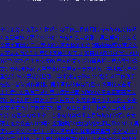
毕业论文可以用AI辅助吗？AI写作工具使用指南与降AIGC技巧
AI查重率多少算学术不端？权威标准与检测工具全解析
必过论
文查重官网入口 - 专业论文查重检测平台
哪些网站可以查论文
是不是AI写的？推荐5个实用检测工具
如何让AI帮你扩写 - AI内
容扩写技巧与工具全攻略
电大论文多少分算合格 - 电大毕业论
文评分标准详解
大学毕业论文重复率要求详解 - 学术规范与查
重指南
怎么弄论文检测 - 学术诚信与降AIGC指南
AI写作助手
在线 - 智能创作神器，提升写作效率与质量
AI改写论文在哪
里？专业AI改写工具推荐与使用指南
AI写的文章重复率高怎么
办？解决AI内容重复率的实用方法
论文查重复率怎么查 - 专业
论文查重指南与降重技巧
热门AI工具推荐 - 精选人工智能应用
指南
免费查AI检测率 - 专业AI内容检测工具与降AI率解决方案
硕士论文会查AIGC吗？全面解析AI生成内容检测与降AIGC工具
怎么看论文检测结果 - 论文查重报告详细解读指南
论文选导师
阶段怎么翻译 - 学术英语翻译指南与技巧
大学生论文AI检测指