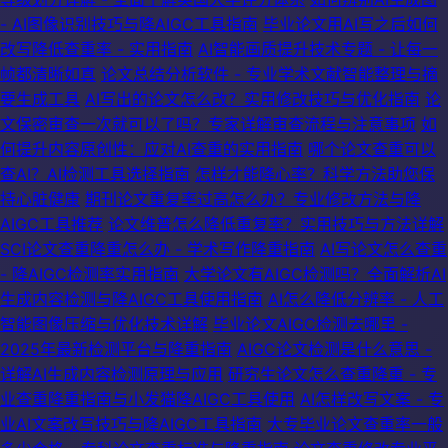
- AI图像识别技巧与降AIGC工具指南
毕业论文用AI写之后如何
改写降低查重率 - 实用指南
AI智能画质提升技术专题 - 让每一
帧都清晰如真
论文总结分析软件 - 专业学术文献智能整理与摘
要生成工具
AI写出的论文怎么改？实用修改技巧与优化指南
论
文保密审查一次就可以了吗？专家详解审查流程与注意事项
如
何提升内容原创性：应对AI查重的实用指南
哪个论文查重可以
查AI？AI检测工具选择指南
怎样才能降心率？科学方法助您保
持心脏健康
期刊论文重复率过高怎么办？专业修改方法与降
AIGC工具推荐
论文维普怎么降低重复率？实用技巧与方法详解
SCI论文查重降重怎么办 - 学术写作降重指南
AI写论文怎么查重
- 降AIGC检测率实用指南
大学论文有AIGC检测吗？全面解析AI
生成内容检测与降AIGC工具使用指南
AI怎么降低分辨率 - 人工
智能图像压缩与优化技术详解
毕业论文AIGC检测去哪里 -
2025年最新检测平台与降重指南
AIGC论文检测是什么意思 -
详解AI生成内容检测原理与应用
研究生论文怎么查重降重 - 专
业查重降重指南与小发猫降AIGC工具使用
AI怎样改写文案 - 专
业AI文案改写技巧与降AIGC工具指南
大专毕业论文查重率一般