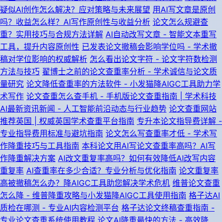
疑似AI创作怎么解决？应对策略与未来展望
用AI写文章是原创
吗？收益怎么样？AI写作原创性与收益分析
论文怎么规避查
重？实用技巧与合规方法详解
AI自动改写文章 - 智能文本重写
工具，提升内容原创性
已发表论文撤稿会影响学位吗 - 学术撤
稿对学位影响的权威解析
怎么看出论文字符 - 论文字符数检测
方法与技巧
翟博士之前的论文查重率分析 - 学术诚信与论文质
量研究
论文降低查重率的方法软件 - 小发猫降AIGC工具助力学
术写作
论文查重怎么查手机 - 手机版论文查重指南 | 学术科技
AI最新资讯新闻 - 人工智能前沿动态与行业趋势
论文查重网站
推荐英国 | 权威英国学术查重平台指南
专升本论文指导费详解 -
专业指导费用标准与避坑指南
论文怎么写查重率才低 - 学术写
作降重技巧与工具指南
本科论文用AI写论文查重率高吗？AI写
作降重解决方案
AI改文重复率高吗？如何有效降低AI改写内容
重复率
AI查重率在多少合适？专业分析与优化指南
论文重复率
高被撤稿怎么办？降AIGC工具助您解决学术危机
维普论文查重
怎么降 - 维普降重攻略与小发猫降AIGC工具使用指南
格子达AI
质检在哪测 - 专业AI内容检测平台
格子达论文终稿查重指南 -
专业论文查重系统使用教程
论文AI降重最快的方法 - 高效降