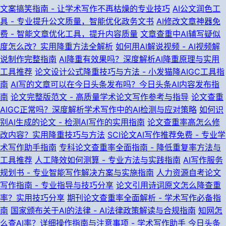
文案搞笑指南 - 让学术写作不再枯燥的专业技巧
AI公文润色工
具 - 专业提升公文质量，智能优化政务文书
AI修改文章神器免
费 - 智能文章优化工具，提升内容质量
文章查重中AI辅写疑似
度怎么改？实用降重方法全解析
如何用AI解说视频 - AI视频解
说制作完整指南
AI降重有效果吗？深度解析AI降重原理与实用
工具推荐
论文设计公式降重技巧与方法 - 小发猫降AIGC工具指
南
AI写的文章可以在今日头条发布吗？今日头条AI内容发布指
南
论文完整版范文 - 高质量学术论文写作参考与指导
论文查重
AIGC正常吗？深度解析学术写作中的AI检测与应对策略
如何识
别AI生成的论文 - 检测AI写作的实用指南
论文查重率高怎么修
改内容？实用降重技巧与方法
SCI论文AI写作推荐免费 - 专业学
术写作助手指南
专科论文查重率全面指南 - 降低重复率方法与
工具推荐
人工降效如何测算 - 专业方法与实践指南
AI写作服务
规划书 - 专业智能写作解决方案与实施指南
人力资源自考论文
写作指南 - 专业指导与技巧分享
论文引用诗词原文怎么降查重
率？实用技巧分享
期刊论文查重率全面解析 - 学术写作必备指
南
国家颁布关于AI的法律 - AI法律政策解读与合规指南
知网怎
么查AI率？详细操作指南与注意事项 - 学术写作助手
今日头条