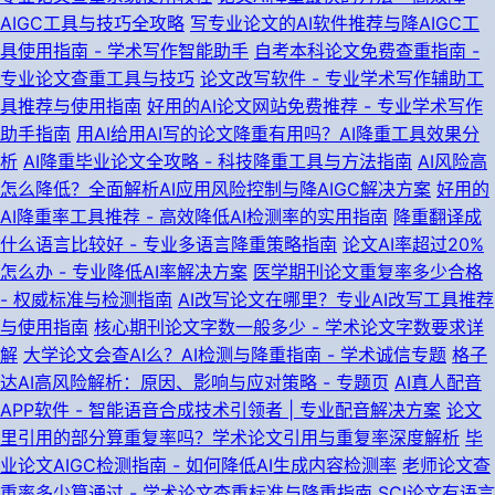
AIGC工具与技巧全攻略
写专业论文的AI软件推荐与降AIGC工
具使用指南 - 学术写作智能助手
自考本科论文免费查重指南 -
专业论文查重工具与技巧
论文改写软件 - 专业学术写作辅助工
具推荐与使用指南
好用的AI论文网站免费推荐 - 专业学术写作
助手指南
用AI给用AI写的论文降重有用吗？AI降重工具效果分
析
AI降重毕业论文全攻略 - 科技降重工具与方法指南
AI风险高
怎么降低？全面解析AI应用风险控制与降AIGC解决方案
好用的
AI降重率工具推荐 - 高效降低AI检测率的实用指南
降重翻译成
什么语言比较好 - 专业多语言降重策略指南
论文AI率超过20%
怎么办 - 专业降低AI率解决方案
医学期刊论文重复率多少合格
- 权威标准与检测指南
AI改写论文在哪里？专业AI改写工具推荐
与使用指南
核心期刊论文字数一般多少 - 学术论文字数要求详
解
大学论文会查AI么？AI检测与降重指南 - 学术诚信专题
格子
达AI高风险解析：原因、影响与应对策略 - 专题页
AI真人配音
APP软件 - 智能语音合成技术引领者 | 专业配音解决方案
论文
里引用的部分算重复率吗？学术论文引用与重复率深度解析
毕
业论文AIGC检测指南 - 如何降低AI生成内容检测率
老师论文查
重率多少算通过 - 学术论文查重标准与降重指南
SCI论文有语言