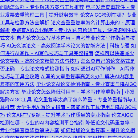
问题怎么办 - 专业解决方案与工具推荐
电子发票查重软件 - 专
业发票去重管理工具 | 提升财务效率
论文AIGC检测在哪？专业
工具与检测方法全解析
论文查重重复率怎么计算出来的 - 原理
解析
免费查AIGC小程序 - 专业AI内容检测工具，快速识别生成
式文本
自考论文怎么写基本内容 - 自考毕业论文写作指南与技
巧
AI怎么读论文 - 高效阅读学术论文的智能方法 | 科技专题
如
何进行AI写作 - AI写作技巧与工具完整指南
怎样可以快速减少
论文字数 - 高效论文精简方法与技巧
怎么查自己的论文格式是
否正确 - 专业论文格式检测指南
如何通过AI写作创作 - AI写作
技巧与工具全攻略
AI写的文章重复率高怎么办？解决AI内容重
复率的实用方法
毕业论文AI论文检测指南 - 专业查重与降AIGC
解决方案
毕业论文怎么降低引用率 - 学术写作降重指南 | 小发
猫降AIGC工具
论文重复率太高了怎么降重 - 专业降重指南与工
具推荐
大学生用AI写论文指南 - 智能写作工具使用与降AIGC技
巧
论文AI扩写专题 - 提升学术写作质量的专业指南
论文AIGC
检测在哪 - 专业的AI内容检测平台指南
降低论文代码重复率 -
专业代码查重降重解决方案
如何增加论文重复率 - 提升论文相
似度的有效方法与技巧
AIGC怎么降重？实用技巧与方法详解