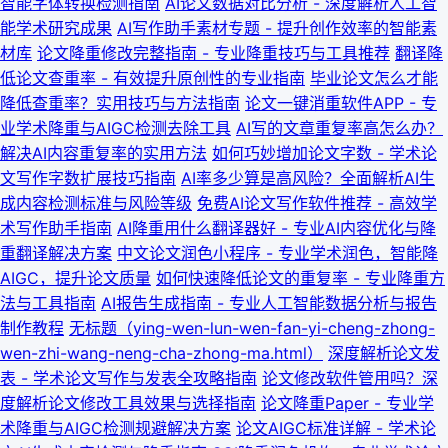
智能字体转换检测指南
AI论文数据对比分析 - 深度解析人工智
能学术研究成果
AI写作助手素材专题 - 提升创作效率的智能素
材库
论文降重修改完整指南 - 专业降重技巧与工具推荐
翻译降
低论文查重率 - 有效提升原创性的专业指南
毕业论文怎么才能
降低查重率？实用技巧与方法指南
论文一键消重软件APP - 专
业学术降重与AIGC检测去除工具
AI写的文章重复率高怎么办？
解决AI内容重复率的实用方法
如何巧妙增加论文字数 - 学术论
文写作字数扩展技巧指南
AI率多少算是高风险？全面解析AI生
成内容检测标准与风险等级
免费AI论文写作软件推荐 - 高效学
术写作助手指南
AI降重用什么翻译器好 - 专业AI内容优化与降
重翻译解决方案
中文论文润色小程序 - 专业学术润色，智能降
AIGC，提升论文质量
如何快速降低论文的重复率 - 专业降重方
法与工具指南
AI报告生成指南 - 专业人工智能数据分析与报告
制作教程
无标题（ying-wen-lun-wen-fan-yi-cheng-zhong-
wen-zhi-wang-neng-cha-zhong-ma.html）
深度解析论文发
表 - 学术论文写作与发表全攻略指南
论文修改软件管用吗？深
度解析论文修改工具效果与选择指南
论文降重Paper - 专业学
术降重与AIGC检测规避解决方案
论文AIGC标准详解 - 学术论