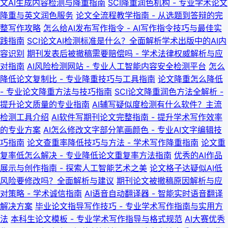
文AI生成内容检测与降重指南
SCI降重润色机构 - 专业学术论文
降重与英文润色服务
论文全流程教学指南 - 从选题到答辩的完
整写作攻略
怎么给AI发布写作指令 - AI写作指令技巧与最佳实
践指南
SCI论文AI检测标准是什么？全面解析学术出版中的AI内
容识别
期刊发表后被撤稿需要赔偿吗 - 学术法律权威解析与应
对指南
AI风险检测网站 - 专业人工智能内容安全检测平台
怎么
降低论文复制比 - 专业降重技巧与工具指南
论文降重怎么降低
- 专业论文降重方法与技巧指南
SCI论文降重润色方法全解析 -
提升论文质量的专业指南
AI辅写疑似度检测有什么软件？主流
检测工具介绍
AI软件写期刊论文完整指南 - 提升学术写作效率
的专业方案
AI怎么修改文字部分笔画颜色 - 专业AI文字编辑技
巧指南
论文查重率降低技巧与方法 - 学术写作降重指南
论文重
复率低怎么解决 - 专业降低论文重复率方法指南
优秀的AI作品
展示与创作指南 - 探索人工智能艺术之美
论文格子达疑似AI低
风险要修改吗？全面解析与建议
期刊论文被撤稿原因解析与应
对策略 - 学术诚信指南
AI语音自动翻译器 - 智能实时语音翻译
解决方案
毕业论文指导写作技巧 - 专业学术写作指南与实用方
法
本科生论文模板 - 专业学术写作指导与格式规范
AI大赛优秀