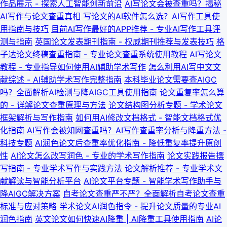
作品展示 - 探索人工智能创新前沿
AI写论文会被查重吗？揭秘
AI写作与论文查重真相
写论文的AI软件怎么选？AI写作工具使
用指南与技巧
目前AI写作最好的APP推荐 - 专业AI写作工具评
测与指南
英国论文发表期刊指南 - 权威期刊推荐与发表技巧
格
子达论文终稿查重指南 - 专业论文查重系统使用教程
AI写论文
教程 - 专业指导如何使用AI辅助学术写作
怎么利用AI写中文文
献综述 - AI辅助学术写作完整指南
本科毕业论文需要查AIGC
吗？全面解析AI检测与降AIGC工具使用指南
论文重复率怎么算
的 - 详解论文查重原理与方法
论文结构图分析专题 - 学术论文
框架解析与写作指南
如何用AI修改文档格式 - 智能文档格式优
化指南
AI写作会被知网查重吗？AI写作查重率分析与降重方法 -
科技专题
AI润色论文后查重率优化指南 - 降低重复率提升原创
性
AI论文怎么改写润色 - 专业的学术写作指南
论文实践报告撰
写指南 - 专业学术写作与实践方法
论文解析推荐 - 专业学术文
献解读与智能分析平台
AI论文平台专题 - 智能学术写作助手与
降AIGC解决方案
自考论文查重严不严？全面解析自考论文查重
标准与应对策略
学术论文AI润色指令 - 提升论文质量的专业AI
润色指南
英文论文如何快速AI降重 | AI降重工具使用指南
AI论