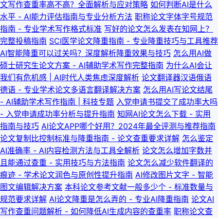
文写作查重率高不高？全面解析与应对策略
如何判断AI是什么
水平 - AI能力评估指南与专业分析方法
职称论文字体字号规范
指南 - 专业学术写作格式标准
写好的论文怎么发表在知网上？
完整投稿指南
SCI医学论文降重指南 - 专业降重技巧与工具推荐
AI智能降重可以过关吗？深度解析降重效果与技巧
怎么用AI做
硕士研究生论文方案 - AI辅助学术写作完整指南
为什么AI会让
我们有危机感 | AI时代人类焦虑深度解析
论文翻译器汉语俄语
德语 - 专业学术论文多语言翻译解决方案
怎么用AI写论文结尾
- AI辅助学术写作指南 | 科技专题
入党申请书提交了成功率大吗
- 入党申请成功率分析与提升指南
知网AI论文怎么下载 - 实用
指南与技巧
AI论文APP哪个好用？2024年最全评测与推荐指南
论文复制比控制标准与降重指南 - 论文查重要求详解
怎么鉴定
AI准确率 - AI内容检测方法与工具全解析
论文怎么增加字数并
且能通过查重 - 实用技巧与方法指南
论文怎么减少软件翻译的
痕迹 - 学术论文润色与原创性提升指南
AI修改图片文字 - 智能
图文编辑解决方案
本科论文参考文献一般多少个 - 标准数量与
规范要求详解
AI论文降重是怎么弄的 - 专业AI降重指南
论文AI
写作查重问题解析 - 如何降低AI生成内容的查重率
职称论文查