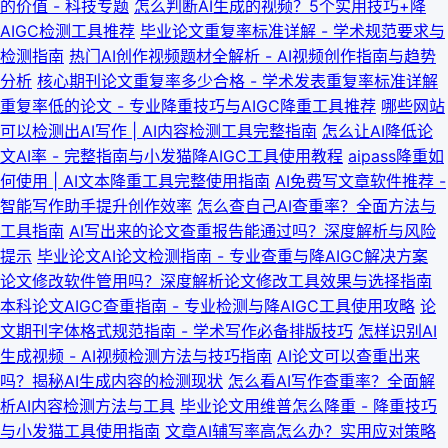
的价值 - 科技专题
怎么判断AI生成的视频？5个实用技巧+降
AIGC检测工具推荐
毕业论文重复率标准详解 - 学术规范要求与
检测指南
热门AI创作视频题材全解析 - AI视频创作指南与趋势
分析
核心期刊论文重复率多少合格 - 学术发表重复率标准详解
重复率低的论文 - 专业降重技巧与AIGC降重工具推荐
哪些网站
可以检测出AI写作 | AI内容检测工具完整指南
怎么让AI降低论
文AI率 - 完整指南与小发猫降AIGC工具使用教程
aipass降重如
何使用 | AI文本降重工具完整使用指南
AI免费写文章软件推荐 -
智能写作助手提升创作效率
怎么查自己AI查重率？全面方法与
工具指南
AI写出来的论文查重报告能通过吗？深度解析与风险
提示
毕业论文AI论文检测指南 - 专业查重与降AIGC解决方案
论文修改软件管用吗？深度解析论文修改工具效果与选择指南
本科论文AIGC查重指南 - 专业检测与降AIGC工具使用攻略
论
文期刊字体格式规范指南 - 学术写作必备排版技巧
怎样识别AI
生成视频 - AI视频检测方法与技巧指南
AI论文可以查重出来
吗？揭秘AI生成内容的检测现状
怎么看AI写作查重率？全面解
析AI内容检测方法与工具
毕业论文用维普怎么降重 - 降重技巧
与小发猫工具使用指南
文章AI辅写率高怎么办？实用应对策略