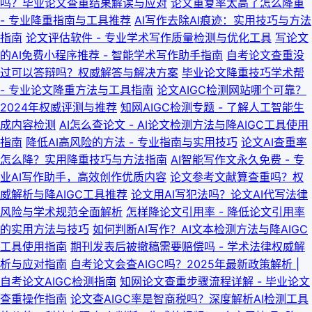
吗？毕业论文查重结果解读与应对
论文重复率太高了怎么降重
- 专业降重指南与工具推荐
AI写作去除AI痕迹：实用技巧与方法
指南
论文评估软件 - 专业学术写作质量检测与优化工具
写论文
的AI免费小程序推荐 - 智能学术写作助手指南
自考论文查重没
过可以答辩吗？权威解答与解决方案
毕业论文降重技巧学术帮
- 专业论文降重方法与工具指南
论文AIGC检测网站哪个可靠？
2024年权威评测与推荐
知网AIGC检测专题 - 了解人工智能生
成内容检测
AI怎么查论文 - AI论文检测方法与降AIGC工具使用
指南
降低AI高风险的方法 - 专业指南与实用技巧
论文AI查重率
怎么降？实用降重技巧与方法指南
AI智能写作文永久免费 - 专
业AI写作助手，高效创作优质内容
论文参考文献算查重吗？权
威解析与降AIGC工具推荐
论文用AI写犯法吗？论文AI代写法律
风险与学术规范全面解析
怎样降论文引用率 - 降低论文引用率
的实用方法与技巧
如何判断AI写作？AI文本检测方法与降AIGC
工具使用指南
期刊发表后被撤稿需要赔偿吗 - 学术法律权威解
析与应对指南
自考论文会查AIGC吗？2025年最新政策解析 |
自考论文AIGC检测指南
知网论文查重步骤流程详解 - 毕业论文
查重操作指南
论文查AIGC率是智商税吗？深度解析AI检测工具