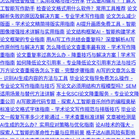
怎么降低警戒值 - 实用攻略与技巧分享
什么是AI辅写 - 了解人
工智能写作助手
检查论文格式用什么软件？常用工具推荐
论文
解析失败的原因及解决方案 - 专业学术写作指南
论文怎么减少
版面 - 学术论文精简排版实用指南
AI提升画质免费工具 - 智能
图像增强技术详解与实用指南
论文结构框架AI - 智能构建学术
论文框架的专业指南
用AI写工作总结会重复吗？深度解析AI写
作原创性与解决方案
怎么降低论文查重率最有效 - 学术写作降
重指南
论文重复率过高怎么办 - 降重技巧与解决方案 | 学术写
作指南
如何降低论文引用率 - 专业降低论文引用率方法与技巧
万方论文查重报告怎么下载 - 完整步骤指南
AI写的文章怎么查
- 识别AI生成内容的方法与工具
毕业论文指导免费怎么操作 -
专业论文写作指南与技巧
写论文必须用结构方程模型吗？SEM
适用场景与替代方法详解
本土化SCI论文降重服务 - 专业论文降
重公司
AI写歌源代码专题 - 探索人工智能音乐创作的编程奥秘
标准论文格式字体指南 - 学术论文写作规范与排版技巧
毕业论
文一般复写率多少才能通过 - 学术查重标准详解
文章被检测是
AI生成的怎么办？实用应对策略与优化指南
论AI技术的强大 -
探索人工智能的革命性力量与应用前景
格子达AI高风险有影响