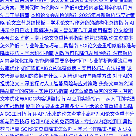
牌营销效果的专业教程
论文复制知网查重率为零 - 专业降重解
决方案，原创保障
怎么降AI - 降低AI生成内容检测率的实用方
法与工具指南
本科论文会AI检测吗？2025年最新解析与应对策
略
论文章节总结模板 - 学术论文写作必备的结构化总结指南
AI
提示今日已达上限解决方案 - 智能写作工具使用指南
论文检测
平台怎么鉴定 - 专业论文查重检测指南
维普职称版论文查重率
怎么降低 - 专业降重技巧与工具指南
SCI论文查重相似度标准与
降重技巧 - 学术科研指南
AI改写可以降低AI风险吗？深度解析
AI内容优化策略
智能降重需要多长时间？专业解析降重流程与
效率优化
如何降低AIGC总体疑似度 - 实用技巧与方法指南
论
文检测类似AI的依据是什么 - AI检测原理与降重方法
对于AI的
担忧论文 - 深度探讨人工智能风险与应对策略
头条文章怎么消
除AI编写的痕迹 - 实用技巧指南
AI怎么修改原有的文字 - 智能
文本优化与AIGC内容调整指南
AI应用实操指南 - 从入门到精通
的实战教程
期刊论文要求重复率多少 - 学术论文查重标准与降
AIGC工具指南
用AI写出来的论文查重率高吗？AI论文查重率分
析与降重技巧
检测AI论文的免费网站 - 专业AI内容检测工具推
荐与指南
SCI论文查重降重怎么办 - 学术写作降重指南
AI少女