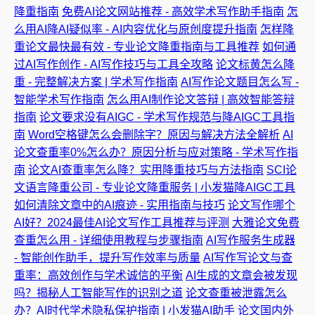
降重指南
免费AI论文网站推荐 - 高效学术写作助手指南
怎
么用AI降AI疑似率 - AI内容优化与原创度提升指南
怎样降
重论文最快最有效 - 专业论文降重指南与工具推荐
如何通
过AI写作创作 - AI写作技巧与工具全攻略
论文标黄怎么降
重 - 完整解决方案 | 学术写作指南
AI写作论文题目怎么写 -
智能学术写作指南
怎么用AI制作论文答辩 | 高效智能答辩
指南
论文要求没有AIGC - 学术写作规范与降AIGC工具指
南
Word空格键怎么会删除字？原因与解决方法全解析
AI
论文查重率0%怎么办？原因分析与应对策略 - 学术写作指
南
论文AI查重率怎么降？实用降重技巧与方法指南
SCI论
文语言降重公司 - 专业论文降重服务 | 小发猫降AIGC工具
如何清除文章中的AI痕迹 - 实用指南与技巧
论文写作哪个
AI好？2024最佳AI论文写作工具推荐与评测
大雅论文免费
查重怎么用 - 详细使用教程与步骤指南
AI写作服务生成器
- 智能创作助手，提升写作效率与质量
AI写作写论文与查
重率：高效创作与学术诚信的平衡
AI生成的文章会被发现
吗？揭秘人工智能写作的识别之道
论文查重被泄露怎么
办？AI时代学术隐私保护指南 | 小发猫AI助手
论文国内外