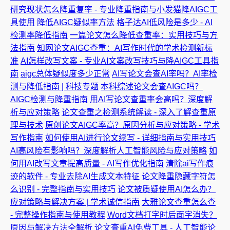
研究现状怎么降重复率 - 专业降重指南与小发猫降AIGC工
具使用
降低AIGC疑似率方法
格子达AI低风险是多少 - AI
检测率降低指南
一篇论文怎么降低查重率：实用技巧与方
法指南
知网论文AIGC查重：AI写作时代的学术检测新标
准
AI怎样改写文案 - 专业AI文案改写技巧与降AIGC工具指
南
aigc总体疑似度多少正常
AI写论文会查AI率吗？AI率检
测与降低指南 | 科技专题
本科综述论文会查AIGC吗？
AIGC检测与降重指南
用AI写论文查重率会高吗？深度解
析与应对策略
论文查重之检测系统解读 - 深入了解查重原
理与技术
原创论文AIGC率高？原因分析与应对策略 - 学术
写作指南
如何使用AI进行论文续写 - 详细指南与实用技巧
AI高风险有影响吗？深度解析人工智能风险与应对策略
如
何用AI改写文章提高质量 - AI写作优化指南
清除ai写作痕
迹的软件 - 专业去除AI生成文本特征
论文降重隐藏字符怎
么识别 - 完整指南与实用技巧
论文被质疑使用AI怎么办？
应对策略与解决方案 | 学术诚信指南
大雅论文查重怎么查
- 完整操作指南与使用教程
Word文档打字时后面字消失？
原因与解决方法全解析
论文查重AI免费工具 - 人工智能论