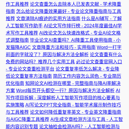
作工具推荐
论文查重怎么去除本人已发表文献 - 学术降重
指南
怎么给论文降重效果最好 - 专业论文降重指南与工具
推荐
文章清除AI痕迹的实用方法指南
什么是AI辅写 - 了解
人工智能写作助手
AI论文写作排行榜 - 2024年度最佳AI学
术写作工具推荐
AI改论文怎么快速改格式 - 专业AI论文格
式调整指南
毕业论文AI查重吗？AI降重工具使用指南 - 小
发猫降AIGC
文章降重方法和技巧 - 实用指南
Word一打字
前面的字就没了？原因与解决方法全解析
论文查重有什么
免费的网站吗？推荐几个实用工具
必过论文查重官网入口
- 专业论文查重检测平台
论文重复率低怎么解决 - 专业降
低论文重复率方法指南
简历工作内容怎么润色 - 专业简历
优化指南
知网论文AI检测在哪里 - 完整指南与降AI率解决
方案
Word每页开头都空一行？原因与解决方法全解析
AI
写作项目拆解 - 深度解析人工智能写作项目的核心要素与
实施策略
AI写论文PPT完全指南 - 智能学术展示制作技巧
与工具推荐
论文如何降低重复率英文 - 专业英文降重指南
与AIGC降重工具推荐
AI生成文章检测方法与工具 - 人工智
能内容识别专题
论文抽检会检测AI吗？- 人工智能检测与