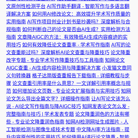
文原创性检测平台
AI写作助手翻译 - 智能写作与多语言翻
译解决方案
如何用AI修改论文：高效提升学术写作质量的
实用指南
AI写作项目创业计划书是抄袭吗？深度解析与合
规指南
如何判断自己的论文是否由AI生成？实用检测方法
指南
文章降AIGC的方法：有效降低AI生成内容痕迹的实
用技巧
如何有效降低论文查重率 - 学术写作指南
AI写的论
文查重能过吗？深度解析AI论文查重与降重技巧
论文降重
改字专题 - 专业学术写作降重技巧与工具指南
知网论文
AIGC查重 - AI生成内容检测与降重解决方案
小发猫文章同
义句转换器
格子达简版查重报告下载指南 - 详细教程与步
骤
论文查重引用率是什么意思？一文详解引用率概念与规
范
如何增加论文页数 - 专业论文扩展指南与实用技巧
知网
论文怎么导出全篇文字？详细操作指南
让AI写论文该怎么
说 - AI论文写作指南与降AIGC技巧
知网发表论文怎么发 -
完整指南与技巧 | 学术发表专题
论文降重润色的方法有哪
些 - 专业论文降重润色指南
知网AI检测网址生成图片 - 人
工智能检测与图像生成技术专题
中文降AI率方法指南 - 提
升内容原创性的实用技巧
如何使用AI进行论文降重 - 智能