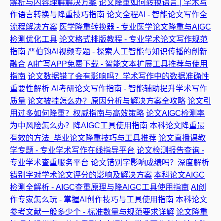
解析与内容理解解决方案
论文降重如何转换语言 | 学术写
作语言转换与降重技巧指南
论文全程AI - 智能论文写作全
流程解决方案
医学降重转换器 - 专业医学论文降重与AIGC
检测优化工具
论文格式排版教程 - 专业学术论文写作规范
指南
严伯钧AI视频专题 - 探索人工智能与知识传播的创新
融合
AI扩写APP免费下载 - 智能文本扩展工具推荐与使用
指南
论文数据错了会有影响吗？学术写作中的数据准确性
重要性解析
AI考研论文写作指南 - 智能辅助提升学术写作
质量
论文被挂怎么办？原因分析与解决方案全攻略
论文引
用过多如何降重？权威指南与高效策略
论文AIGC检测率
为中风险怎么办？降AIGC工具使用指南
本科论文降重最
有效的方法_毕业论文降重技巧与工具推荐
论文直播课教
学专题 - 专业学术写作在线指导平台
论文检测报告查询 -
专业学术查重服务平台
论文错别字影响成绩吗？深度解析
错别字对学术论文评分的影响及解决方案
本科论文AIGC
检测全解析 - AIGC查重原理与降AIGC工具使用指南
AI创
作专家怎么玩 - 掌握AI创作技巧与工具使用指南
本科论文
参考文献一般多少个 - 标准数量与规范要求详解
论文降重