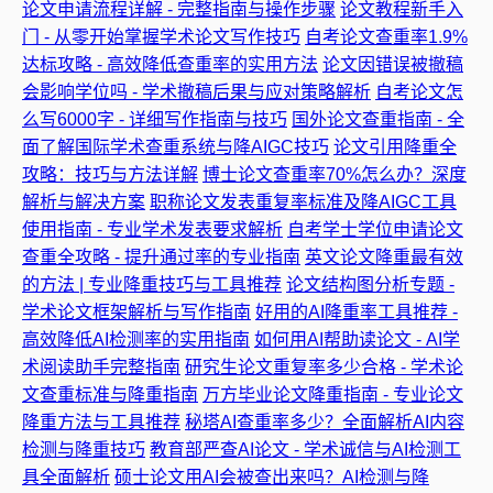
论文申请流程详解 - 完整指南与操作步骤
论文教程新手入
门 - 从零开始掌握学术论文写作技巧
自考论文查重率1.9%
达标攻略 - 高效降低查重率的实用方法
论文因错误被撤稿
会影响学位吗 - 学术撤稿后果与应对策略解析
自考论文怎
么写6000字 - 详细写作指南与技巧
国外论文查重指南 - 全
面了解国际学术查重系统与降AIGC技巧
论文引用降重全
攻略：技巧与方法详解
博士论文查重率70%怎么办？深度
解析与解决方案
职称论文发表重复率标准及降AIGC工具
使用指南 - 专业学术发表要求解析
自考学士学位申请论文
查重全攻略 - 提升通过率的专业指南
英文论文降重最有效
的方法 | 专业降重技巧与工具推荐
论文结构图分析专题 -
学术论文框架解析与写作指南
好用的AI降重率工具推荐 -
高效降低AI检测率的实用指南
如何用AI帮助读论文 - AI学
术阅读助手完整指南
研究生论文重复率多少合格 - 学术论
文查重标准与降重指南
万方毕业论文降重指南 - 专业论文
降重方法与工具推荐
秘塔AI查重率多少？全面解析AI内容
检测与降重技巧
教育部严查AI论文 - 学术诚信与AI检测工
具全面解析
硕士论文用AI会被查出来吗？AI检测与降