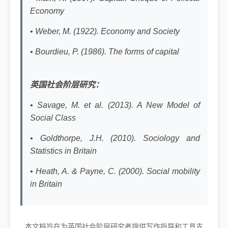
Economy
• Weber, M. (1922). Economy and Society
• Bourdieu, P. (1986). The forms of capital
英国社会阶层研究：
• Savage, M. et al. (2013). A New Model of
Social Class
• Goldthorpe, J.H. (2010). Sociology and
Statistics in Britain
• Heath, A. & Payne, C. (2000). Social mobility
in Britain
本文档旨在为英国社会阶层研究者提供写作指导和工具支