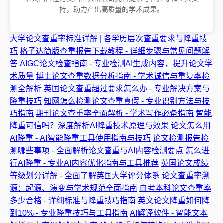
持，助力产出高质量的学术成果。
大学论文查重率标准详解 | 各学历层次查重要求与降重技
巧
格子达简版查重报告下载教程 - 详细步骤与常见问题解
答
AIGC论文检查指南 - 专业检测AI生成内容，提升论文学
术质量
博士论文查重数据分析指南 - 学术诚信与重复率检
测全解析
英国论文查重超过要求怎么办 - 专业解决方案与
降重技巧
知网怎么检测论文查重真假 - 专业识别方法与技
巧指南
期刊论文查重率全面解析 - 学术写作必备指南
智能
降重可信吗？深度解析AI降重技术原理与效果
论文怎么用
AI降重 - AI智能降重工具使用指南与技巧
论文检测报告检
测哪些事项 - 全面解析论文查重与AI内容检测要点
怎么进
行AI降重 - 专业AI内容优化指南与工具推荐
英国论文成绩
等级划分详解 - 全面了解英国大学评分体系
论文查重率溯
源：起源、演变与学术规范全面指南
自考本科论文查重率
多少合格 - 详细标准与降重技巧指南
英文论文降重如何降
到10% - 专业降重技巧与工具指南
AI解译软件 - 智能文本