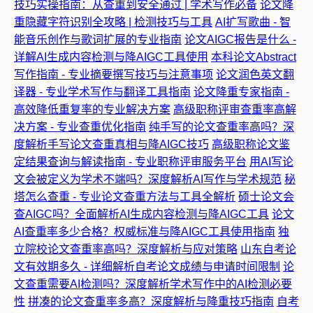
技巧实操指南：从查重到安全通过 | 学术写作必备
论文降
重隐藏字符识别全攻略 | 检测技巧与工具
AI扩写歌曲 - 智
能音乐创作与歌词扩展的专业指南
论文AIGC报告是什么 -
详解AI生成内容检测与降AIGC工具使用
本科论文Abstract
写作指南 - 专业摘要撰写技巧与注意事项
论文润色英文翻
译器 - 专业学术写作与翻译工具指南
论文降重专家指南 -
高效降低重复率的专业解决方案
高级职称评审查重率高解
决方案 - 专业查重优化指南
纯手写的论文查重率高吗？深
度解析手写论文查重真相与降AIGC技巧
高级职称论文鉴
定结果查询与解读指南 - 专业职称评审服务平台
用AI写论
文会被定义为学术不端吗？深度解析AI写作与学术规范
秘
塔怎么查重 - 专业论文查重方法与工具全解析
硕士论文会
查AIGC吗？全面解析AI生成内容检测与降AIGC工具
论文
AI查重率多少合格？权威标准与降AIGC工具使用指南
独
立院校论文查重率高吗？深度解析与应对策略
山东自考论
文有效期多久 - 详细解析自考论文成绩与申请时间限制
论
文查重需要AI检测吗？深度解析学术写作中的AI检测必要
性
拼凑的论文查重率多高？深度解析与降重技巧指南
自考