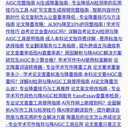
AIGC完整指南
AI生成降重指南 - 专业降低AI检测率的实用
技巧与工具
AI扩写文章生成视频完整指南 - 智能内容创作
新时代
论文复制怎么让查重率降低 - 专业降重技巧与方法
指南
论文降重攻略：从30%降至10%的完整指南 | 学术写
作技巧
自考论文会查AIGC吗？详解自考论文AI检测与降
AIGC工具使用指南
成人本科论文指导费详解 - 费用标准与
选择指南
专业翻译服务与工具指南 - 提升跨语言沟通效率
论文查重率低但AI查重率高？原因解析与降AIGC解决方案
研究生AIGC多少算合格？学术写作中AI使用标准解析
论
文降重词语转换器 - 专业学术写作降重工具
论文要求重复
率多少 - 学术论文查重标准与降重指南
本科论文要AIGC查
重吗？详解AI检测与降AIGC工具使用指南
AI论文降重怎
么说？专业降重技巧与工具推荐
论文英文修改指南 - 专业
学术写作润色与降AIGC检测服务
EasyEssay查重率检测 -
专业论文查重工具使用指南
AI写作网上能搜到吗？全面解
析AI写作工具与检测技巧
降AI率的翻译软件 - 提升翻译自
然度与真实感的专业解决方案
降重后的论文怎么弄成论文
- 专业学术写作指导与降AIGC工具应用
论文查重只查正文