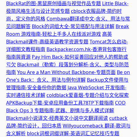
BlackRat的图-黑鼠原创插画与视觉作品专题
Little Black-
极简风格生活与设计灵感专题
cblock衣服品牌-简约时
尚，定义你的风格
Combawa翻译成中文-含义、用法与常
见问题解答
Block的词组大全-常见搭配与用法详解
Break
Room 游戏指南-轻松上手多人在线派对游戏
高英
Blackmail课件-高级英语教学资源专题
Tomcat怎么启动-
详细图文教程指南
Backpacker.com.hk-香港背包客旅行
指南與資源
Pay Him Back-如何妥善回应对他人的帮助或
亏欠
Blackmail（勒索）段落划分解析-含义、类型与防范
指南
You Are a Man Without Backbone-专题页面
Be on
One's Back：含义、用法与例句详解
Backup文件使用与
管理指南-安全备份你的数据
Java WebSocket 开发指南-
实时通信技术详解
coldblack爱喜烟-专题介绍与文化探索
APKBackup下载-安卓应用备份工具78TP下载指南
COD
Black Ops 3 专题指南-武器、剧情与多人模式详解
Blackmail小说译文-经典英文小说中文翻译阅读
cutback
品牌-简约设计，回归本质
Willyoucomeback 翻译-歌词与
含义解析
block词根词缀详解-英语词汇记忆技巧专题