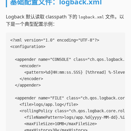
基础配置文件：logback.xml
Logback 默认读取 classpath 下的
文件。以
logback.xml
下是一个典型配置示例：
<?xml version="1.0" encoding="UTF-8"?>

<configuration>

  <appender name="CONSOLE" class="ch.qos.logback.cor
    <encoder>

      <pattern>%d{HH:mm:ss.SSS} [%thread] %-5level %
    </encoder>

  </appender>

  <appender name="FILE" class="ch.qos.logback.core.r
    <file>logs/app.log</file>

    <rollingPolicy class="ch.qos.logback.core.rollin
      <fileNamePattern>logs/app.%d{yyyy-MM-dd}.%i.lo
      <maxFileSize>10MB</maxFileSize>

      <maxHistory>30</maxHistory>
