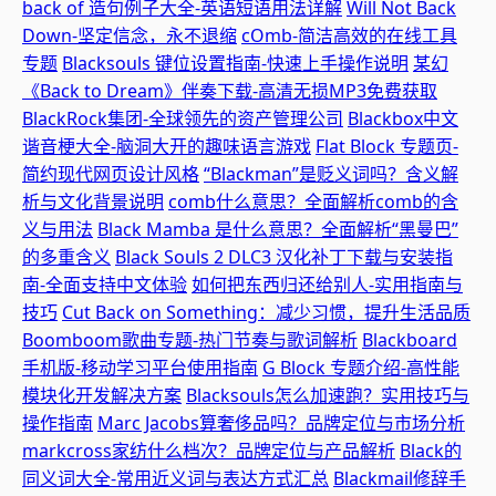
back of 造句例子大全-英语短语用法详解
Will Not Back
Down-坚定信念，永不退缩
cOmb-简洁高效的在线工具
专题
Blacksouls 键位设置指南-快速上手操作说明
某幻
《Back to Dream》伴奏下载-高清无损MP3免费获取
BlackRock集团-全球领先的资产管理公司
Blackbox中文
谐音梗大全-脑洞大开的趣味语言游戏
Flat Block 专题页-
简约现代网页设计风格
“Blackman”是贬义词吗？含义解
析与文化背景说明
comb什么意思？全面解析comb的含
义与用法
Black Mamba 是什么意思？全面解析“黑曼巴”
的多重含义
Black Souls 2 DLC3 汉化补丁下载与安装指
南-全面支持中文体验
如何把东西归还给别人-实用指南与
技巧
Cut Back on Something：减少习惯，提升生活品质
Boomboom歌曲专题-热门节奏与歌词解析
Blackboard
手机版-移动学习平台使用指南
G Block 专题介绍-高性能
模块化开发解决方案
Blacksouls怎么加速跑？实用技巧与
操作指南
Marc Jacobs算奢侈品吗？品牌定位与市场分析
markcross家纺什么档次？品牌定位与产品解析
Black的
同义词大全-常用近义词与表达方式汇总
Blackmail修辞手