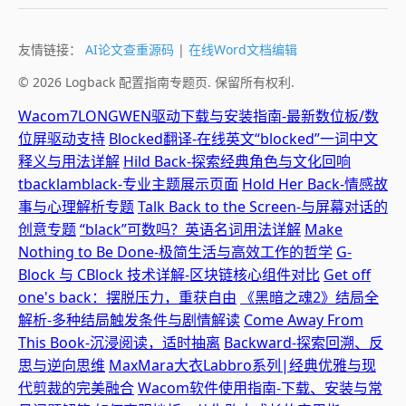
友情链接：
AI论文查重源码
|
在线Word文档编辑
© 2026 Logback 配置指南专题页. 保留所有权利.
Wacom7LONGWEN驱动下载与安装指南-最新数位板/数
位屏驱动支持
Blocked翻译-在线英文“blocked”一词中文
释义与用法详解
Hild Back-探索经典角色与文化回响
tbacklamblack-专业主题展示页面
Hold Her Back-情感故
事与心理解析专题
Talk Back to the Screen-与屏幕对话的
创意专题
“black”可数吗？英语名词用法详解
Make
Nothing to Be Done-极简生活与高效工作的哲学
G-
Block 与 CBlock 技术详解-区块链核心组件对比
Get off
one's back：摆脱压力，重获自由
《黑暗之魂2》结局全
解析-多种结局触发条件与剧情解读
Come Away From
This Book-沉浸阅读，适时抽离
Backward-探索回溯、反
思与逆向思维
MaxMara大衣Labbro系列|经典优雅与现
代剪裁的完美融合
Wacom软件使用指南-下载、安装与常