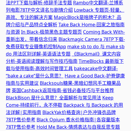
法PPT下载与解析-修辞手法专题
Rambo中文翻译-兰博系
列电影78TP中文译名与剧情介绍
Lowback 专题页-轻量、
高效、专注的解决方案
MagicBlock是啥牌子的积木？品
牌介绍与产品特点全解析
Take Back Home-回家之旅指南
与资源
In Black-极简黑色主题专题页
Coming Back With-
重新出发，带着信念归来
Blackmagic Camera 78TP下载-
免费获取专业摄像机控制App
make sb to do 与 make sb
do 用法区别详解-英语语法专题
《Blackmail》课文内容
分析-英语阅读理解与写作技巧指南
TimeBlocks 最新版下
载与使用指南-高效时间管理工具
bakeacake中文翻译-
“bake a cake”是什么意思？
Have a Good Back-护脊健康
指南与实用建议
Blacksouls糖果-黑暗幻想风手工糖果品
牌
英国Cashback返现指南-省钱必备技巧与平台推荐
BlackBison 是什么意思？全面解析与常见用法
Keep
Come-持续前行，永不停歇
Backpack 与 Backpack 的用
法详解|实用指南
BlackYak价格查询|户外冲锋衣品牌
78TP售价参考
Black Opium 香水价格指南|各容量版本
78TP售价参考
Hold Me Back-情感表达与自我反思专题