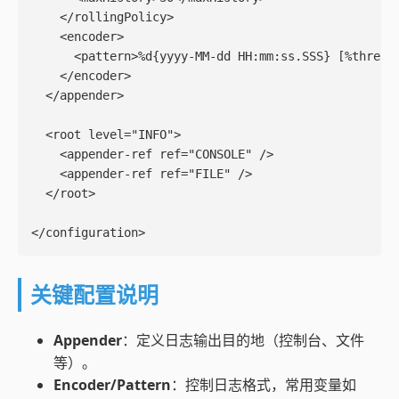
    </rollingPolicy>

    <encoder>

      <pattern>%d{yyyy-MM-dd HH:mm:ss.SSS} [%thread]
    </encoder>

  </appender>

  <root level="INFO">

    <appender-ref ref="CONSOLE" />

    <appender-ref ref="FILE" />

  </root>

</configuration>
关键配置说明
Appender
：定义日志输出目的地（控制台、文件
等）。
Encoder/Pattern
：控制日志格式，常用变量如