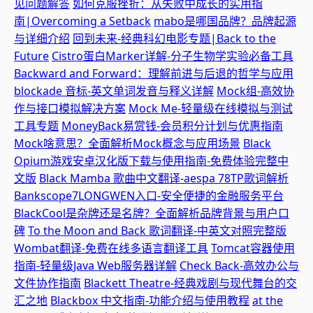
见问题解答
如何克服挫折：从失败中成长的实用指
南|Overcoming a Setback
mabo是哪国品牌？品牌起源
与详细介绍
回到未来-经典科幻电影专题|Back to the
Future
Cistro蛋白Marker详解-分子生物学实验必备工具
Backward and Forward：理解前进与后退的哲学与应用
blockade 音标-英文单词发音与释义详解
Mock组-高效协
作与接口模拟解决方案
Mock Me-轻量级在线模拟与测试
工具专题
MoneyBack易赏钱-会员积分计划与优惠指南
Mock啥意思？全面解析Mock概念与应用场景
Black
Opium游戏安卓汉化版下载与使用指南-免费体验完整中
文版
Black Mamba 歌曲中文翻译-aespa 78TP歌词解析
Bankscope7LONGWEN入口-安全便捷的金融服务平台
BlackCool是杂牌还是名牌？全面解析品牌背景与用户口
碑
To the Moon and Back 歌词翻译-中英文对照完整版
Wombat翻译-免费在线多语言翻译工具
Tomcat容器使用
指南-轻量级Java Web服务器详解
Check Back-高效办公与
文件协作指南
Blackett Theatre-经典戏剧与现代舞台的交
汇之地
Blackbox 中文指南-功能介绍与使用教程
at the