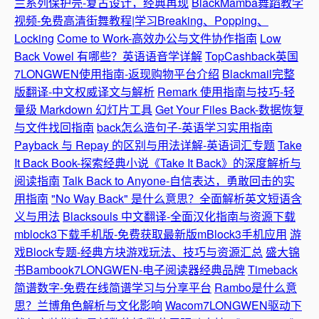
兰系列保护壳-复古设计，经典再现
BlackMamba舞蹈教学
视频-免费高清街舞教程|学习Breaking、Popping、
Locking
Come to Work-高效办公与文件协作指南
Low
Back Vowel 有哪些？英语语音学详解
TopCashback英国
7LONGWEN使用指南-返现购物平台介绍
Blackmail完整
版翻译-中文权威译文与解析
Remark 使用指南与技巧-轻
量级 Markdown 幻灯片工具
Get Your Files Back-数据恢复
与文件找回指南
back怎么造句子-英语学习实用指南
Payback 与 Repay 的区别与用法详解-英语词汇专题
Take
It Back Book-探索经典小说《Take It Back》的深度解析与
阅读指南
Talk Back to Anyone-自信表达，勇敢回击的实
用指南
"No Way Back" 是什么意思？全面解析英文短语含
义与用法
Blacksouls 中文翻译-全面汉化指南与资源下载
mblock3下载手机版-免费获取最新版mBlock3手机应用
游
戏Block专题-经典方块游戏玩法、技巧与资源汇总
盛大锦
书Bambook7LONGWEN-电子阅读器经典品牌
Timeback
简谱数字-免费在线简谱学习与分享平台
Rambo是什么意
思？兰博角色解析与文化影响
Wacom7LONGWEN驱动下