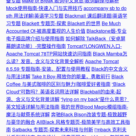
备专题
Make or Break 歌词中文意思-歌词翻译与解析
Mock使用指南-快速入门与实用技巧
accompany sb to do
sth 用法详解|英语学习专题
Blackmail 课后翻译题|英语学
习专题
Blackett 专题页-探索 Blackett 的世界
Be Much
Accounted Of-被高度重视的人生价值
Blackstone烟-专业
电子烟品牌介绍与使用指南
如何解除 TalkBack（安卓屏
幕朗读功能）-完整操作指南
Tomcat7LONGWEN入口-
Apache Tomcat 78TP网站快速访问指南
Black Mamba怎
么读？发音、含义与文化背景全解析
Apache Tomcat
8.5.59 专题指南-安装、配置与使用教程
Black的中文含义
与用法详解
Take It Boy-释放你的能量，勇敢前行
Black
Coffee 与美式咖啡的区别与魅力|咖啡爱好者指南
“Black
Cloud”可数吗？英语名词用法详解
Blackball的由来-起
源、含义与文化背景详解
“lying on my back”是什么意思？
英文短语详解与用法指南
我的世界Blood Magic模组指南-
魔法与献祭系统详解
奔驰Black Bison改装专题-极致越野
与豪华的融合
AllBlack 风格专题页-极简美学与高效工具指
南
Satbacks 专题页-探索未来科技与创新
i'mback 克利夫