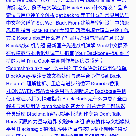
详解-定义、例子与文学应用
BlackBrown什么档次？品牌
定位与用户评价全解析
get back to 等于什么？常见用法与
中文释义详解
Set Well Back From-建筑与空间设计中的退
界原则指南
Back Burner 专题页-暂缓事项管理与高效工作
方法
Koonumba是什么牌子？品牌介绍与产品信息
枭龙
Block3战斗机专题-最新国产先进战机详解
Mock中文翻译-
在线模拟与本地化测试工具指南
Your Backbone-找到你坚
持的力量
I'm a Cook-美食创作与厨房灵感分享
“Boomshakalaka”是什么意思？英文俚语翻译与用法详解
BlockAway-专注高效文档处理与跨平台协作
Set Back
Reform：理解挫折、重启与进步的循环
Komobo香港
7LONGWEN-高品質生活用品與創新設計
Backbone手柄
使用教程-入门到精通指南
Black Rock 是什么意思？全面
解析与常见用法
ramarkable谐音大全-创意命名与趣味谐
音灵感库
Blackmail续写-悬疑小说创作专题
Don't Talk
Back-沉默的力量与边界
实验Mock组-高效协作与文档模拟
平台
Blackmagic 摄像机使用指南与技巧-专业视频拍摄设