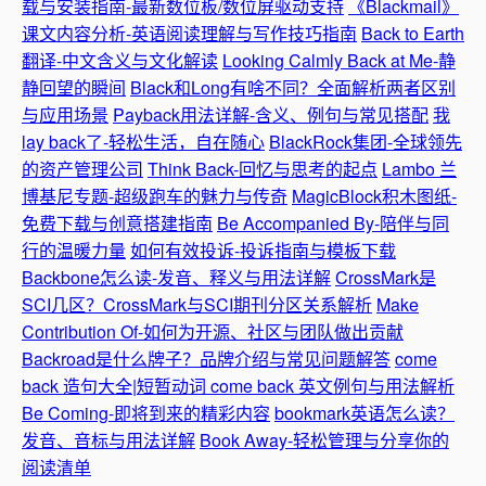
载与安装指南-最新数位板/数位屏驱动支持
《Blackmail》
课文内容分析-英语阅读理解与写作技巧指南
Back to Earth
翻译-中文含义与文化解读
Looking Calmly Back at Me-静
静回望的瞬间
Black和Long有啥不同？全面解析两者区别
与应用场景
Payback用法详解-含义、例句与常见搭配
我
lay back了-轻松生活，自在随心
BlackRock集团-全球领先
的资产管理公司
Think Back-回忆与思考的起点
Lambo 兰
博基尼专题-超级跑车的魅力与传奇
MagicBlock积木图纸-
免费下载与创意搭建指南
Be Accompanied By-陪伴与同
行的温暖力量
如何有效投诉-投诉指南与模板下载
Backbone怎么读-发音、释义与用法详解
CrossMark是
SCI几区？CrossMark与SCI期刊分区关系解析
Make
Contribution Of-如何为开源、社区与团队做出贡献
Backroad是什么牌子？品牌介绍与常见问题解答
come
back 造句大全|短暂动词 come back 英文例句与用法解析
Be Coming-即将到来的精彩内容
bookmark英语怎么读？
发音、音标与用法详解
Book Away-轻松管理与分享你的
阅读清单