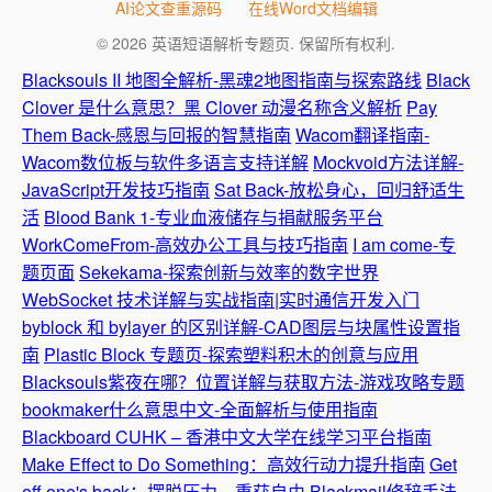
AI论文查重源码
在线Word文档编辑
© 2026 英语短语解析专题页. 保留所有权利.
Blacksouls II 地图全解析-黑魂2地图指南与探索路线
Black
Clover 是什么意思？黑 Clover 动漫名称含义解析
Pay
Them Back-感恩与回报的智慧指南
Wacom翻译指南-
Wacom数位板与软件多语言支持详解
Mockvoid方法详解-
JavaScript开发技巧指南
Sat Back-放松身心，回归舒适生
活
Blood Bank 1-专业血液储存与捐献服务平台
WorkComeFrom-高效办公工具与技巧指南
I am come-专
题页面
Sekekama-探索创新与效率的数字世界
WebSocket 技术详解与实战指南|实时通信开发入门
byblock 和 bylayer 的区别详解-CAD图层与块属性设置指
南
Plastic Block 专题页-探索塑料积木的创意与应用
Blacksouls紫夜在哪？位置详解与获取方法-游戏攻略专题
bookmaker什么意思中文-全面解析与使用指南
Blackboard CUHK – 香港中文大学在线学习平台指南
Make Effect to Do Something：高效行动力提升指南
Get
off one's back：摆脱压力，重获自由
Blackmail修辞手法