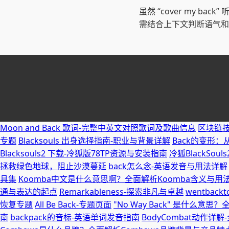
虽然 “cover my 
需结合上下文判断语气和
Moon and Back 歌词-完整中英文对照歌词及歌曲信息
区块链
专题
Blacksouls 出身选择指南-职业与背景详解
Back的变形
Blacksouls2 下载-冷狐版78TP资源与安装指南
冷狐BlackSo
拯救绿色地球，阻止沙漠蔓延
back怎么念-英语发音与用法详解
具集
Koomba中文是什么意思啊？全面解析Koomba含义与用
通与表达的起点
Remarkableness-探索非凡与卓越
wentba
恢复专题
All Be Back-专题页面
"No Way Back" 是什么
南
backpack的音标-英语单词发音指南
BodyCombat动作详