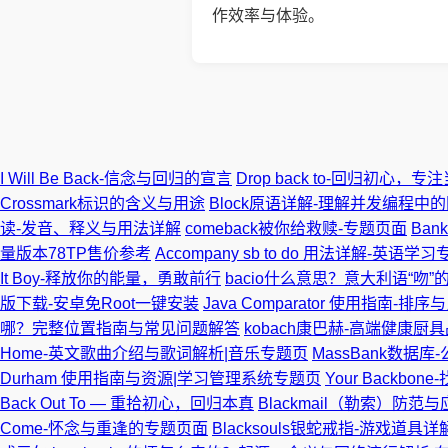
作效率与体验。
I Will Be Back-信念与回归的宣言
Drop back to-回归初心，专
Crossmark标识的含义与用途
Block原语详解-理解并发编程中
读-发音、释义与用法详解
comeback被你给救赎-专题页面
Ba
量版本78TP售价参考
Accompany sb to do 用法详解-英语学
It Boy-释放你的能量，勇敢前行
bacio什么意思？意大利语“吻
版下载-安卓免Root一键安装
Java Comparator 使用指南-排
哪？完整位置指南与常见问题解答
kobach康巴赫-高端健康厨
Home-英文歌曲介绍与歌词解析|音乐专题页
MassBank数据
Durham 使用指南与资源|学习管理系统专题页
Your Backbo
Back Out To — 重拾初心，回归本真
Blackmail（勒索）防范
Come-怀念与重逢的专题页面
Blacksouls银蛇戒指-游戏道