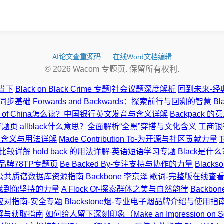
AI论文查重源码
在线Word文档编辑
© 2026 Wacom 专题页. 保留所有权利.
注当下
Black on Black Crime 专题|社会议题深度解析
回到未来-经典科
的同步基础
Forwards and Backwards：探索前行与回溯的智慧
B
nk of China怎么读？中国银行英文发音与含义详解
Backpack
习专题页
allblack什么意思？全面解析“全黑”穿搭与文化含义
工商银
”的含义与用法详解
Made Contribution To-为开源与社区贡献力量
序与比较详解
hold back 的用法详解-英语短语学习专题
Black是什
具品牌78TP专题页
Be Backed By-专注支持与协作的力量
Blac
库-公共质谱数据库资源指南
Backbone 李京泽 歌词-完整版在线查
ne-找到你坚持的力量
A Flock Of-探索群体之美与自然韵律
Backbo
与应对指南-安全专题
Blackstone烟-专业电子烟品牌介绍与使用指
具详解与获取指南
如何给人留下深刻印象（Make an Impression on