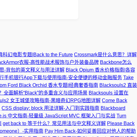
幻电影专题|Back to the Future
Crossmark是什么意思？详解
lackArmor衣服-高性能战术服饰与户外装备品牌
Backbone怎么
 的意思-背包的英文释义与用法详解
Black Opium 香水价格指南|各容
行手机银行App下载与使用指南-安全便捷的移动金融服务
Take
Tom Ford Black Orchid 香水专题|经典奢香指南
Blacksouls2 直装
么？全面解析“Black”的多重含义与应用场景
Blacksouls 设置在
ksouls2 女王城堡攻略指南-黑暗奇幻RPG地图详解
Come Back
看
CSS display: block 用法详解-入门到实践指南
Blackboard
ne.js 中文指南-轻量级 JavaScript MVC 框架入门与实战
Turn
南
get back to 等于什么？常见用法与中文释义详解
Please Back
 Someone）-实用指南
Pay Him Back-如何妥善回应对他人的帮助