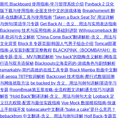
斯托 Blackboard 使用指南-学习管理系统介绍
Payback 2 汉化
版下载与使用指南-全面支持中文的游戏体验
Breakhomeiell 翻
译-在线翻译工具与使用指南
“Taken a Back Seat To” 用法详解
与例句|英语学习专题
Get Back At：含义、用法与实用表达指南
Backswing 技术与应用指南-从基础到进阶
Willyoucomeback 翻
译-歌词与含义解析
“China Come Back”翻译解析-含义、用法与
文化背景
Block B 专题页面|韩国人气男子组合介绍
Tomcat部署
指南-从安装到配置完整教程
BLACKPINK《BOOMBAYAH》歌
曲专题-音乐、MV与舞蹈解析
“my back”的隐晦含义解析-网络流
行语与双关语探秘
Blacksouls尘海卖药的-游戏角色与剧情解析
ramarkably-简约高效的在线工具专题
Black Mamba 歌曲中文翻
译-aespa 78TP歌词解析
Backcrawl 技术指南-爬行式数据回溯
与网络抓取方法
be backed by 含义、用法与例句详解|英语学习
专题
RoomBreak第五章攻略-全流程图文详解|通关技巧与谜题
解答
“Hold Back”翻译详解-含义、用法与例句大全
Logback 定
义日志权限-配置与最佳实践指南
Vue Mock 数据模拟指南-快速
上手前端开发
bakeacake中文翻译-“bake a cake”是什么意思？
bebackfrom 中文翻译-含义、用法与例句详解
Holf Back-专题页