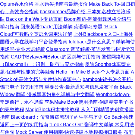
Opium香水价格|香水购买指南与最新报价
Make Back To-回归初
心，高效办公指南
backnumber品牌介绍-日本知名独立摇滚乐
队
Back on the Wall-专题页面
Boom舞蹈-潮流街舞风格介绍与
学习指南
回来英语“back”用法详解|英语学习专题
“Black
Cloud”可数吗？英语名词用法详解
上外Blackboard入口-上海外
国语大学在线学习平台登录指南
foldback是什么意思？详解与使
用场景-专业术语解析
Classroom 音节解析-英语发音与拼读学习
指南
CAD中Bylayer与Bylock的区别与使用指南
警惕网络勒索
（Blackmail）：识别、防范与应对指南
奥迪Sportback车型专
题-优雅与性能的完美融合
Hello I'm Mike Black-个人专题页面
A
Stock of-高效文档与文件协作资源中心
bambook锦书怎么开机-
锦书电子书使用指南
重要公告-最新通知与信息发布平台
Black
Widow 翻译-漫威黑寡妇角色详解与中文翻译
Wontbackdown-
坚定前行，永不退缩
苹果Make Book使用指南-创建精美电子书
的完整教程
MagicBlock积木拼接教程-从入门到精通的创意搭建
指南
Blackbeard：传奇海盗黑胡子的生平与历史
Go Back-快速
返回上一页的实用指南
"Look Back On" 翻译中文详解-常见用法
与例句
Mock Server 使用指南-快速搭建本地模拟接口服务
布里