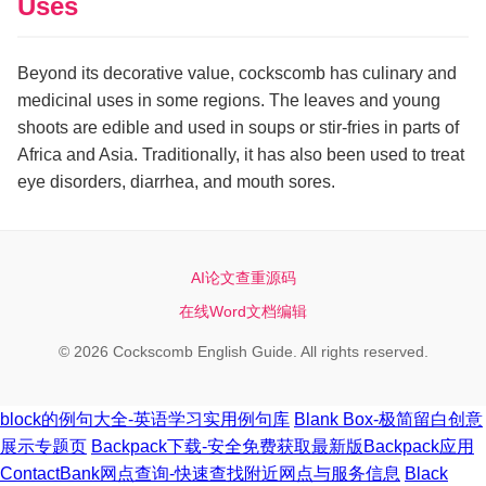
Uses
Beyond its decorative value, cockscomb has culinary and
medicinal uses in some regions. The leaves and young
shoots are edible and used in soups or stir-fries in parts of
Africa and Asia. Traditionally, it has also been used to treat
eye disorders, diarrhea, and mouth sores.
AI论文查重源码
在线Word文档编辑
© 2026 Cockscomb English Guide. All rights reserved.
block的例句大全-英语学习实用例句库
Blank Box-极简留白创意
展示专题页
Backpack下载-安全免费获取最新版Backpack应用
ContactBank网点查询-快速查找附近网点与服务信息
Black