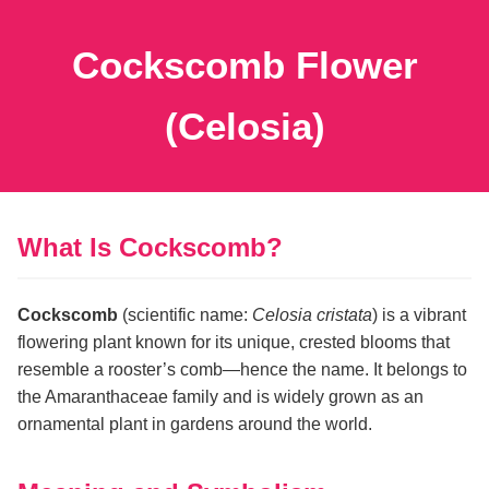
Cockscomb Flower
(Celosia)
What Is Cockscomb?
Cockscomb
(scientific name:
Celosia cristata
) is a vibrant
flowering plant known for its unique, crested blooms that
resemble a rooster’s comb—hence the name. It belongs to
the Amaranthaceae family and is widely grown as an
ornamental plant in gardens around the world.