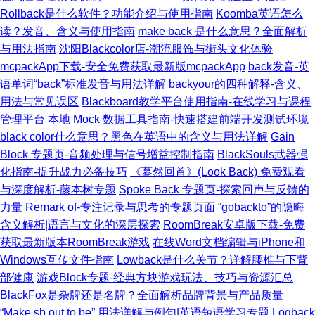
Rollback是什么软件？功能介绍与使用指南
Koomba英语怎么
读？发音、含义与使用指南
make back 是什么意思？全面解析
与用法指南
沈阳Blackcolor店-潮流服饰与街头文化体验
mcpackApp下载-安全免费获取最新版mcpackApp
back发音-英
语单词“back”标准发音与用法详解
backyour的四种解释-含义、
用法与常见误区
Blackboard教学平台使用指南-在线学习与课程
管理平台
本地 Mock 数据工具指南-快速搭建前端开发测试环境
black color什么意思？黑色在英语中的含义与用法详解
Gain
Block 专题页-音频处理与信号增益控制指南
BlackSouls武器强
化指南-提升战力必备技巧
《蓦然回首》(Look Back) 免费观看
与深度解析-藤本树专题
Spoke Back 专题页-探索回声与反馈的
力量
Remark of-专注记录与思考的专题页面
“gobackto”的隐晦
含义解析|语言与文化的深层探索
RoomBreak安卓版下载-免费
获取最新版本RoomBreak游戏
在线Word文档编辑与iPhone和
Windows互传文件指南
Lowback是什么关节？详解腰椎与下背
部健康
游戏Block专题-经典方块游戏玩法、技巧与资源汇总
BlackFox是杂牌还是名牌？全面解析品牌背景与产品质量
“Make sb out to be” 用法详解与例句|英语短语学习专题
Logback