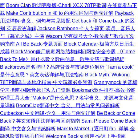
面
Boom Clap 歌词完整版-Charli XCX 78TP歌词|在线查看与下
载
Make Contribution in 和 to 的用法区别与例句详解
Payback
用法详解-含义、例句与常见搭配
Get back 和 Come back 的区
别-英语语法详解
Jackson Rathbone 个人专题页-演员、音乐人
与《暮光之城》主演
Wacom 所有型号大全-数位板与数位屏选
购指南
All Be Back-专题页面
Block Calendar-极简方块日历生
成器
BlackMoon僵尸病毒网络结构解析|网络安全专题
《Come
Back To Me》是什么歌？歌曲信息、歌手介绍与歌词解析
Blackbrows是名牌吗？品牌背景与市场定位解析
"I am a cook"
是什么意思？英文表达详解与用法指南
Black Myth: Wukong
78TP翻译与本地化指南-中文玩家必备资源
Grannymock 的音标
学习指南-国际音标 IPA 入门资源
Bookmark软件推荐-高效书签
管理工具大全
“Makiko”是什么意思？名字含义、来源与文化背
景详解
BoomClap翻译中文-含义、用法与常见问题解析
Cutbackon 中文翻译-含义、用法与例句详解
Be Back or Come
Back？英文短语用法详解与区别指南
Sam, Please Come Back
翻译-中文含义与情感解析
Mark to Market（逐日盯市）详解-金
融风险管理核心机制
Welcome Back 如何用-快速上手指南