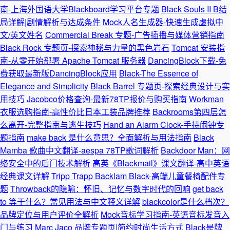
南-上海外国语大学Blackboard学习平台专题
Black Souls II B结
局详解|剧情解析与达成条件
Mock人名生成器-快速生成虚拟中
文/英文姓名
Commercial Break 专题-广告插播与媒体营销指南
Black Rock 专题页-探索神秘与力量的黑色岩石
Tomcat 安装指
南-从零开始部署 Apache Tomcat 服务器
DancingBlock下载-免
费获取最新版DancingBlock应用
Black-The Essence of
Elegance and Simplicity
Black Barrel 专题页-探索经典设计与实
用技巧
Jacobco价格查询-最新78TP报价与购买指南
Workman
衣服选购指南-高性价比日本工装品牌推荐
Backrooms第四层怎
么离开-完整指南与逃生技巧
Hand an Alarm Clock-手持闹钟专
题指南
make back 是什么意思？全面解析与用法指南
Black
Mamba 歌曲中文翻译-aespa 78TP歌词解析
Backdoor Man：网
络安全中的后门技术解析
高英《Blackmail》课文翻译-高中英语
经典课文详解
Tripp Trapp Backlam Black-高端儿童餐椅配件专
题
Throwback的隐喻：怀旧、记忆与数字时代的回响
get back
to 等于什么？常见用法与中文释义详解
blackcolor是什么档次？
品牌定位与用户评价全解析
Mock音标学习指南-英语音标发音入
门与练习
Marc Jaco 品牌专题页|简约时尚生活方式
Black是牌