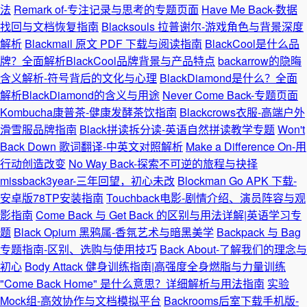
法
Remark of-专注记录与思考的专题页面
Have Me Back-数据
找回与文档恢复指南
Blacksouls 拉普谢尔-游戏角色与背景深度
解析
Blackmail 原文 PDF 下载与阅读指南
BlackCool是什么品
牌？全面解析BlackCool品牌背景与产品特点
backarrow的隐晦
含义解析-符号背后的文化与心理
BlackDiamond是什么？全面
解析BlackDiamond的含义与用途
Never Come Back-专题页面
Kombucha康普茶-健康发酵茶饮指南
Blackcrows衣服-高端户外
滑雪服品牌指南
Black拼读拆分读-英语自然拼读教学专题
Won't
Back Down 歌词翻译-中英文对照解析
Make a Difference On-用
行动创造改变
No Way Back-探索不可逆的旅程与抉择
missback3year-三年回望，初心未改
Blockman Go APK 下载-
安卓版78TP安装指南
Touchback电影-剧情介绍、演员阵容与观
影指南
Come Back 与 Get Back 的区别与用法详解|英语学习专
题
Black Opium 黑鸦属-香氛艺术与暗黑美学
Backpack 与 Bag
专题指南-区别、选购与使用技巧
Back About-了解我们的理念与
初心
Body Attack 健身训练指南|高强度全身燃脂与力量训练
"Come Back Home" 是什么意思？详细解析与用法指南
实验
Mock组-高效协作与文档模拟平台
Backrooms后室下载手机版-