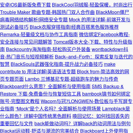
安卓iOS最新版免费下载
BlackCool羽绒服-轻盈保暖，时尚出行
Trouble Maker 歌曲专题-韩国热门双人合作曲
BlackMoon僵尸
病毒网络结构解析|网络安全专题
Mock 的用法详解-前端开发与
测试必备技巧
Black衣服穿搭指南|经典百搭黑色服饰推荐
Remarka-轻量级文档与协作工具指南
微信绑定Facebook教程-
安全连接与常见问题解答
Tomcat版本大全-下载、特性与升级指
南
Backcountry海淘指南-轻松购买户外装备
wontbackdown抖
音-热门音乐与短视频解析
Back–and–Forth：探索反复与迭代的
智慧
BlackSouls武器强化指南-提升战力必备技巧
make
contribute to 用法详解|英语语法专题
Block from-简洁高效的网
页专题页面
Lambo 兰博基尼专题-超级跑车的魅力与传奇
Blackboard什么意思？全面解析与使用指南
SMS Backup &
Restore 下载-免费备份与恢复短信工具
bambook锦书如何绑定
账号-完整图文教程
Wacom与冠7LONGWEN-数位板与手写屏专
业指南
“Mock”是个人名吗？全面解析与使用场景
Lampblack是
什么颜色？详解中国传统黑色颜料
唤回记忆：如何找回丢失的
重要回忆与文件
back能做动词吗？详解back的动词用法与例句
Blackat运动鞋-舒适与潮流的完美结合
Blackboard上外使用指