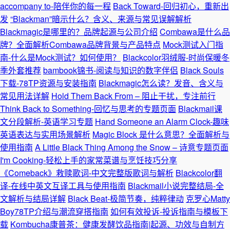
accompany to-陪伴你的每一程
Back Toward-回归初心，重新出
发
“Blackman”暗示什么？含义、来源与常见误解解析
Blackmagic是哪里的？品牌起源与公司介绍
Combawa是什么品
牌？全面解析Combawa品牌背景与产品特点
Mock测试入门指
南-什么是Mock测试？如何使用？
Blackcolor羽绒服-时尚保暖冬
季外套推荐
bambook锦书-阅读与知识的数字伴侣
Black Souls
下载-78TP资源与安装指南
Blackmagic怎么读？发音、含义与
常见用法详解
Hold Them Back From – 阻止干扰，专注前行
Think Back to Something-回忆与思考的专题页面
Blackmail课
文分段解析-英语学习专题
Hand Someone an Alarm Clock-趣味
英语表达与实用场景解析
Magic Block 是什么意思？全面解析与
使用指南
A Little Black Thing Among the Snow – 诗意专题页面
I'm Cooking-轻松上手的家常菜谱与烹饪技巧分享
《Comeback》救赎歌词-中文完整版歌词与解析
Blackcolor翻
译-在线中英文互译工具与使用指南
Blackmail小说完整结局-全
文解析与结局详解
Black Beat-极简节奏，纯粹律动
克罗心Matty
Boy78TP介绍与潮流穿搭指南
如何有效投诉-投诉指南与模板下
载
Kombucha康普茶：健康发酵饮品指南|起源、功效与自制方