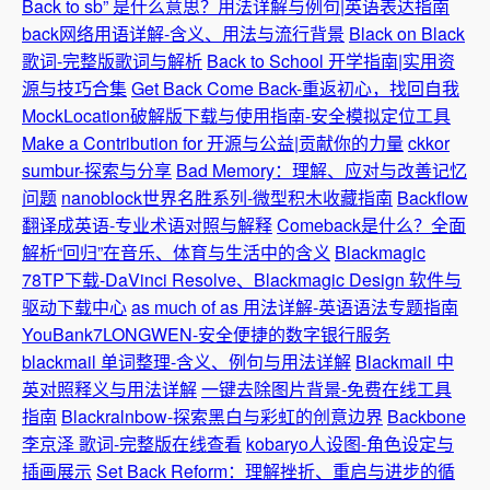
Back to sb” 是什么意思？用法详解与例句|英语表达指南
back网络用语详解-含义、用法与流行背景
Black on Black
歌词-完整版歌词与解析
Back to School 开学指南|实用资
源与技巧合集
Get Back Come Back-重返初心，找回自我
MockLocation破解版下载与使用指南-安全模拟定位工具
Make a Contribution for 开源与公益|贡献你的力量
ckkor
sumbur-探索与分享
Bad Memory：理解、应对与改善记忆
问题
nanoblock世界名胜系列-微型积木收藏指南
Backflow
翻译成英语-专业术语对照与解释
Comeback是什么？全面
解析“回归”在音乐、体育与生活中的含义
Blackmagic
78TP下载-DaVinci Resolve、Blackmagic Design 软件与
驱动下载中心
as much of as 用法详解-英语语法专题指南
YouBank7LONGWEN-安全便捷的数字银行服务
blackmail 单词整理-含义、例句与用法详解
Blackmail 中
英对照释义与用法详解
一键去除图片背景-免费在线工具
指南
Blackralnbow-探索黑白与彩虹的创意边界
Backbone
李京泽 歌词-完整版在线查看
kobaryo人设图-角色设定与
插画展示
Set Back Reform：理解挫折、重启与进步的循