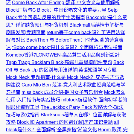
环
Come Back After Ending 翻译-中文含义与使用解析
Block厂牌与C Block：中国说唱文化的重要力量
Setp
Back-专注回退与反思的数字生活指南
Backorder是什么意
思？详解缺货预订与补货机制
Blackmail后续情节解析与
剧情发展|专题页面
return等于come back吗？英语用法详
解与对比
BackThen 与 BeforeThen：时光回溯的诗意表
达
“Bobo come back”是什么意思？全面解析与用法指南
Komobo香港7LONGWEN-高品質生活用品與創新設計
Tripp Trapp Backlam Black-高端儿童餐椅配件专题
Back
Off 与 Back Up 的区别与用法详解|英语短语学习专题
Mock Neck 专题指南-什么是 Mock Neck？穿搭技巧与选
购建议
Caro Mio Ben 范读-意大利艺术歌曲经典范唱与学
习指南
miss back 成员介绍-韩国女子音乐组合
Mock怎么
使用-入门指南与实战技巧
mlblock编程软件-面向初学者的
图形化编程工具
The Jackbox Party Pack 攻略大全-玩法
技巧与游戏指南
Blacksouls稻草人在哪？位置详解与获取
攻略
Block 和 Apartment 的区别详解|房产知识专题
all
black是什么？全面解析“全黑穿搭”潮流文化
Boom 歌词-完