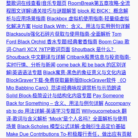
整歌词在线查看|音乐专题页
RoomBreak第五章攻略-全流
程图文详解|通关技巧与谜题解答
bIock 和 BICK：概念解
析与应用场景指南
Blackbox 虚拟机使用指南-轻量级虚拟
化解决方案
Hold Back With：含义、用法与实用例句详解
Blacksouls强化石碎片获取与使用指南-全面解析
Tom
Ford Black Orchid 香水专题|经典奢香指南
Boom Clap 歌
词-Charli XCX 78TP歌词页面
Shoutback 是什么？
Shoutback 中文翻译与详解
Citibank股票信息与投资指南-
实时行情、分析与新闻
come back 和 be back 的区别详
解|英语语法专题
Black寓意-黑色的象征意义与文化内涵
BlockGraver下载-免费获取最新版BlockGraver软件
《O
Mio Babbino Caro》范读|经典咏叹调赏析与示范朗读
Solid Block-极简设计与结构化内容专题
Pay Someone
Back for Something – 含义、用法与例句详解
Accompany
sb to do 用法详解-英语学习专题页
Willyoucomeback 翻
译-歌词与含义解析
“Mock”是个人名吗？全面解析与使用
场景
Black-Scholes 模型公式详解-金融衍生品定价基础
Make Due Contributions To-积极履行责任，做出应有贡献