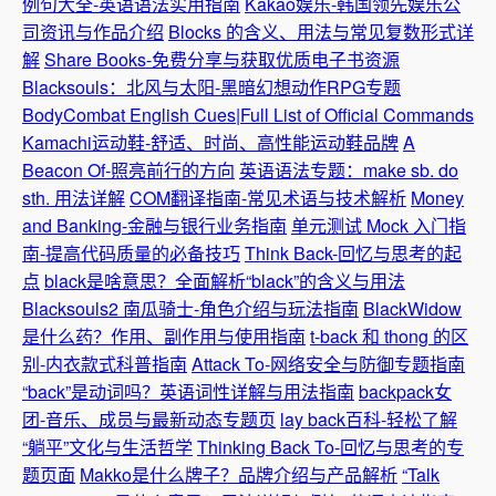
例句大全-英语语法实用指南
Kakao娱乐-韩国领先娱乐公
司资讯与作品介绍
Blocks 的含义、用法与常见复数形式详
解
Share Books-免费分享与获取优质电子书资源
Blacksouls：北风与太阳-黑暗幻想动作RPG专题
BodyCombat English Cues|Full List of Official Commands
Kamachi运动鞋-舒适、时尚、高性能运动鞋品牌
A
Beacon Of-照亮前行的方向
英语语法专题：make sb. do
sth. 用法详解
COM翻译指南-常见术语与技术解析
Money
and Banking-金融与银行业务指南
单元测试 Mock 入门指
南-提高代码质量的必备技巧
Think Back-回忆与思考的起
点
black是啥意思？全面解析“black”的含义与用法
Blacksouls2 南瓜骑士-角色介绍与玩法指南
BlackWidow
是什么药？作用、副作用与使用指南
t-back 和 thong 的区
别-内衣款式科普指南
Attack To-网络安全与防御专题指南
“back”是动词吗？英语词性详解与用法指南
backpack女
团-音乐、成员与最新动态专题页
lay back百科-轻松了解
“躺平”文化与生活哲学
Thinking Back To-回忆与思考的专
题页面
Makko是什么牌子？品牌介绍与产品解析
“Talk