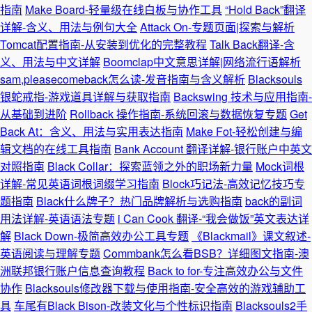
指南
Make Board-轻量级在线白板与协作工具
“Hold Back”翻译
详解-含义、用法与例句大全
Attack On-专题页面|探索与解析
Tomcat配置指南-从安装到优化的完整教程
Talk Back翻译-含
义、用法与中文详解
Boomclap中文意思详解|网络流行语解析
sam,pleasecomeback怎么读-发音指南与含义解析
Blacksouls
银蛇戒指-游戏道具详解与获取指南
Backswing 技术与应用指南-
从基础到进阶
Rollback 操作指南-系统回滚与数据恢复专题
Get
Back At：含义、用法与实用表达指南
Make Fot-轻松创建与编
辑文档的在线工具指南
Bank Account 翻译详解-银行账户中英文
对照指南
Black Collar：探索蓝领之外的职场新力量
Mock词根
详解-常见英语词根词缀学习指南
Block巧记法-高效记忆技巧专
题指南
Black什么牌子？热门品牌解析与选购指南
back的副词
用法详解-英语语法专题
i Can Cook 翻译-“我会做饭”英文表达详
解
Black Down-极简高效办公工具专题
《Blackmail》课文叙述-
英语阅读与理解专题
Commbank怎么看BSB？详细图文指南-澳
洲联邦银行账户信息查询教程
Back to for-专注高效办公与文件
协作
Blacksouls修改器下载与使用指南-安全高效的游戏辅助工
具
车尾有Black Bison-改装文化与个性标识指南
Blacksouls2手