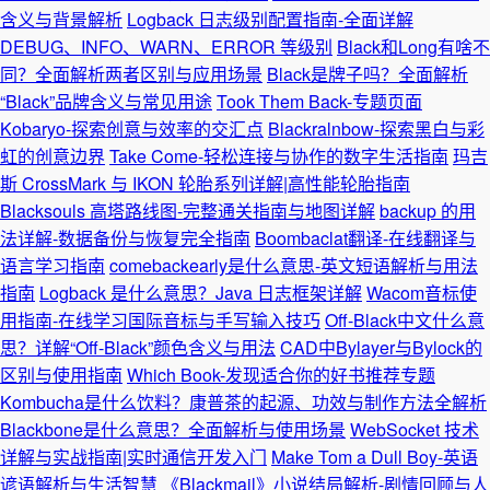
含义与背景解析
Logback 日志级别配置指南-全面详解
DEBUG、INFO、WARN、ERROR 等级别
Black和Long有啥不
同？全面解析两者区别与应用场景
Black是牌子吗？全面解析
“Black”品牌含义与常见用途
Took Them Back-专题页面
Kobaryo-探索创意与效率的交汇点
Blackralnbow-探索黑白与彩
虹的创意边界
Take Come-轻松连接与协作的数字生活指南
玛吉
斯 CrossMark 与 IKON 轮胎系列详解|高性能轮胎指南
Blacksouls 高塔路线图-完整通关指南与地图详解
backup 的用
法详解-数据备份与恢复完全指南
Boombaclat翻译-在线翻译与
语言学习指南
comebackearly是什么意思-英文短语解析与用法
指南
Logback 是什么意思？Java 日志框架详解
Wacom音标使
用指南-在线学习国际音标与手写输入技巧
Off-Black中文什么意
思？详解“Off-Black”颜色含义与用法
CAD中Bylayer与Bylock的
区别与使用指南
Which Book-发现适合你的好书推荐专题
Kombucha是什么饮料？康普茶的起源、功效与制作方法全解析
Blackbone是什么意思？全面解析与使用场景
WebSocket 技术
详解与实战指南|实时通信开发入门
Make Tom a Dull Boy-英语
谚语解析与生活智慧
《Blackmail》小说结局解析-剧情回顾与人