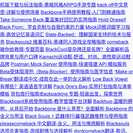
机版下载与玩法指南-黑暗风格ARPG手游专题
back off中文意
思-详解与使用场景
Backbone手柄使用教程-入门到精通指南
Take Someone Back-重温美好回忆的实用指南
Hold Oneself
Back From：学会克制与自我约束的力量
Mock词根词缀学习指
南-高效记忆英语词汇
State-Backed：理解国家支持的技术与服
务
Blacksouls2 维基百科-黑魂同人游戏全攻略指南
comeback
被你给救赎-专题页面
BlackCool是杂牌还是名牌？全面解析品
牌背景与用户口碑
Kamachi运动鞋-舒适、时尚、高性能运动鞋
品牌
Postman Mock Server 使用指南-快速搭建 API 模拟服务
Beta受体阻滞剂（Beta-Blocker）使用指南与医学信息
“Make or
Break”翻译成中文-成败在此一举的含义解析
Low Back Vowel
有哪些？英语语音学详解
Pack One's Bag-实用打包指南与清单
模板
背包旅行指南|Backpacking 专题-轻装出发，探索世界
Blackboard系统使用指南-教学管理平台详解
Backhug-温暖的拥
抱，从背后开始
Backbone 是什么意思？全面解析 Backbone 的
含义与用法
Black Souls 1 武器排行|最强武器推荐与使用指南
pleasecomeback 中文翻译-含义、用法与情感解析
Blacksouls
选项杀害指南-游戏剧情与选择解析
dontcomeback翻译-歌词、