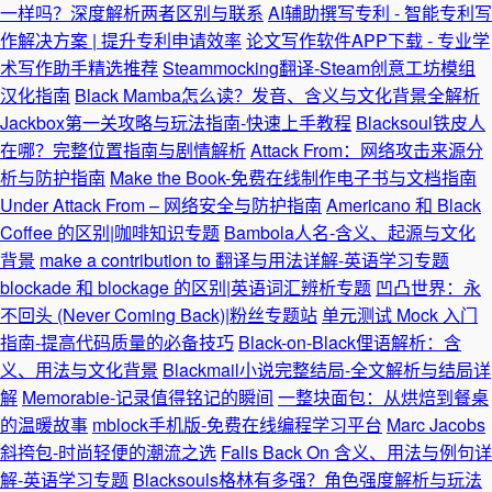
一样吗？深度解析两者区别与联系
AI辅助撰写专利 - 智能专利写
作解决方案 | 提升专利申请效率
论文写作软件APP下载 - 专业学
术写作助手精选推荐
Steammocking翻译-Steam创意工坊模组
汉化指南
Black Mamba怎么读？发音、含义与文化背景全解析
Jackbox第一关攻略与玩法指南-快速上手教程
Blacksoul铁皮人
在哪？完整位置指南与剧情解析
Attack From：网络攻击来源分
析与防护指南
Make the Book-免费在线制作电子书与文档指南
Under Attack From – 网络安全与防护指南
Americano 和 Black
Coffee 的区别|咖啡知识专题
Bambola人名-含义、起源与文化
背景
make a contribution to 翻译与用法详解-英语学习专题
blockade 和 blockage 的区别|英语词汇辨析专题
凹凸世界：永
不回头 (Never Coming Back)|粉丝专题站
单元测试 Mock 入门
指南-提高代码质量的必备技巧
Black-on-Black俚语解析：含
义、用法与文化背景
Blackmail小说完整结局-全文解析与结局详
解
Memorabie-记录值得铭记的瞬间
一整块面包：从烘焙到餐桌
的温暖故事
mblock手机版-免费在线编程学习平台
Marc Jacobs
斜挎包-时尚轻便的潮流之选
Falls Back On 含义、用法与例句详
解-英语学习专题
Blacksouls格林有多强？角色强度解析与玩法