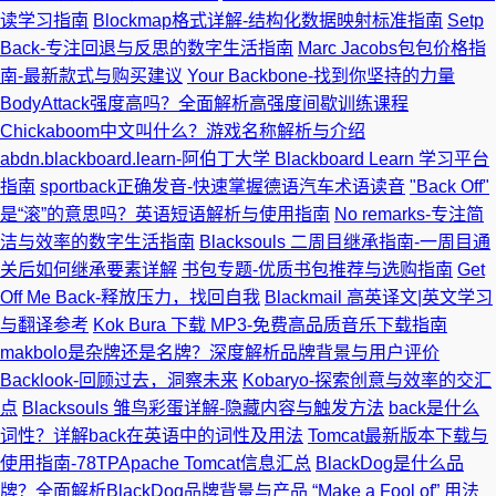
读学习指南
Blockmap格式详解-结构化数据映射标准指南
Setp
Back-专注回退与反思的数字生活指南
Marc Jacobs包包价格指
南-最新款式与购买建议
Your Backbone-找到你坚持的力量
BodyAttack强度高吗？全面解析高强度间歇训练课程
Chickaboom中文叫什么？游戏名称解析与介绍
abdn.blackboard.learn-阿伯丁大学 Blackboard Learn 学习平台
指南
sportback正确发音-快速掌握德语汽车术语读音
"Back Off"
是“滚”的意思吗？英语短语解析与使用指南
No remarks-专注简
洁与效率的数字生活指南
Blacksouls 二周目继承指南-一周目通
关后如何继承要素详解
书包专题-优质书包推荐与选购指南
Get
Off Me Back-释放压力，找回自我
Blackmail 高英译文|英文学习
与翻译参考
Kok Bura 下载 MP3-免费高品质音乐下载指南
makbolo是杂牌还是名牌？深度解析品牌背景与用户评价
Backlook-回顾过去，洞察未来
Kobaryo-探索创意与效率的交汇
点
Blacksouls 雏鸟彩蛋详解-隐藏内容与触发方法
back是什么
词性？详解back在英语中的词性及用法
Tomcat最新版本下载与
使用指南-78TPApache Tomcat信息汇总
BlackDog是什么品
牌？全面解析BlackDog品牌背景与产品
“Make a Fool of” 用法