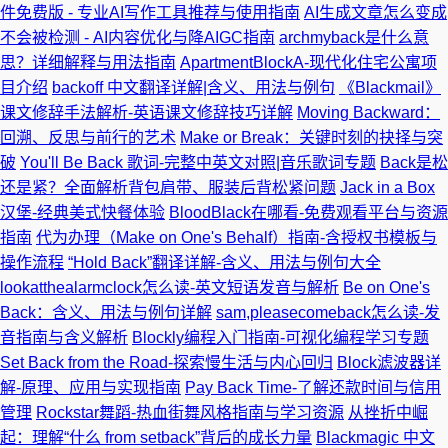
件免费版 - 专业AI写作工具推荐与使用指南
AI生成文章怎么变成
不会被检测 - AI内容优化与降AIGC指南
archmyback是什么意
思？详细解释与用法指南
ApartmentBlockA-现代化住宅公寓项
目介绍
backoff 中文翻译详解|含义、用法与例句
《Blackmail》
课文修辞手法解析-英语课文修辞技巧详解
Moving Backward：
回溯、反思与前行的艺术
Make or Break：关键时刻的抉择与突
破
You'll Be Back 歌词-完整中英文对照|音乐歌词专题
Back是松
还是紧？全面解析背包肩带、服装后背松紧问题
Jack in a Box
汉堡-经典美式快餐体验
BloodBlack在哪看-免费观看平台与资源
指南
代为办理（Make on One's Behalf）指南-含授权书模板与
操作流程
“Hold Back”翻译详解-含义、用法与例句大全
lookatthealarmclock怎么读-英文短语发音与解析
Be on One's
Back：含义、用法与例句详解
sam,pleasecomeback怎么读-发
音指南与含义解析
Blockly编程入门指南-可视化编程学习专题
Set Back from the Road-探索慢生活与内心回归
Block滤波器详
解-原理、应用与实现指南
Pay Back Time-了解还款时间与信用
管理
Rockstar舞蹈-热血街舞风格指南与学习资源
从挫折中崛
起：理解“什么 from setback”背后的成长力量
Blackmagic 中文