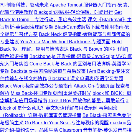
司-创新科技，驱动未来
Apache Tomcat 服务器入门指南-安装、
配置与使用教程
Blackgoin羽绒服-轻盈保暖，时尚出行
Get
Back to Doing – 专注行动，重启高效生活
课文《Blackmail》主
旨解析-英语阅读理解专题
BlackCam破解版下载与使用指南-安
全提示与替代方案
Back Neck 健康指南-缓解背部与颈部疼痛的
专业建议
You Are a Man Without Backbone-专题页面
Hold
Back To：理解、应用与情感表达
Black 与 Brown 的区别详解|
颜色辨识指南
Backbone.js 开发指南-轻量级 JavaScript MVC 框
架入门与实战
Come Back 与 Back 的区别与用法详解-英语学习
专题
Backstairs-探索隐秘通道与幕后故事
I Am Backing-专注文
件传输与在线文档协作
Blackmail 课文单词表|英语学习专题
Black Work-极简高效办公专题指南
Attack On-专题页面|探索与
解析
Miss Back-怀旧专题页面|重温美好时光
bIock 和 BICK：概
念解析与应用场景指南
Take It Boy-释放你的能量，勇敢前行
a
block of 是什么意思？英文短语详解与用法示例
事务回滚
（Rollback）详解-数据库事务管理指南
Be Black-探索黑色美学
与极简主义
Go Back to Your Seat-专注与秩序的提醒
makkou品
牌介绍-简约设计，品质生活
Classroom 音节解析-英语发音与拼