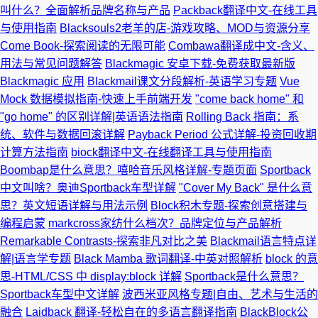
叫什么？全面解析品牌名称与产品
Packback翻译中文-在线工具
与使用指南
Blacksouls2老羊的店-游戏攻略、MOD与资源分享
Come Book-探索阅读的无限可能
Combawa翻译成中文-含义、
用法与常见问题解答
Blackmagic 安卓下载-免费获取最新版
Blackmagic 应用
Blackmail课文分段解析-英语学习专题
Vue
Mock 数据模拟指南-快速上手前端开发
"come back home" 和
"go home" 的区别详解|英语语法指南
Rolling Back 指南：系
统、软件与数据回滚详解
Payback Period 公式详解-投资回收期
计算方法指南
biock翻译中文-在线翻译工具与使用指南
Boombap是什么意思？嘻哈音乐风格详解-专题页面
Sportback
中文叫啥？奥迪Sportback车型详解
"Cover My Back" 是什么意
思？英文短语详解与用法示例
Block积木专题-探索创意搭建与
编程启蒙
markcross家纺什么档次？品牌定位与产品解析
Remarkable Contrasts-探索非凡对比之美
Blackmail语言特点详
解|语言学专题
Black Mamba 歌词翻译-中英对照解析
block 的意
思-HTML/CSS 中 display:block 详解
Sportback是什么意思？
Sportback车型中文详解
波西米亚风格专题|自由、艺术与生活的
融合
Laidback 翻译-轻松自在的多语言翻译指南
BlackBlock公